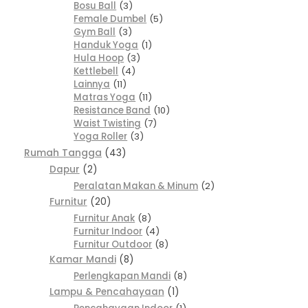
Bosu Ball
3
Female Dumbel
5
Gym Ball
3
Handuk Yoga
1
Hula Hoop
3
Kettlebell
4
Lainnya
11
Matras Yoga
11
Resistance Band
10
Waist Twisting
7
Yoga Roller
3
Rumah Tangga
43
Dapur
2
Peralatan Makan & Minum
2
Furnitur
20
Furnitur Anak
8
Furnitur Indoor
4
Furnitur Outdoor
8
Kamar Mandi
8
Perlengkapan Mandi
8
Lampu & Pencahayaan
1