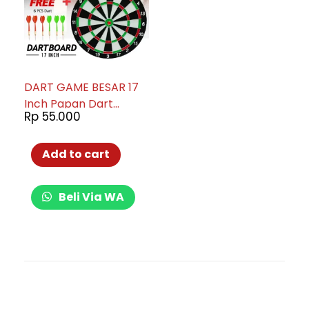
DART GAME BESAR 17
Inch Papan Dart
Rp
55.000
Panahan Dinding
Board busur lemparan
Besar 004-03
Add to cart
Beli Via WA