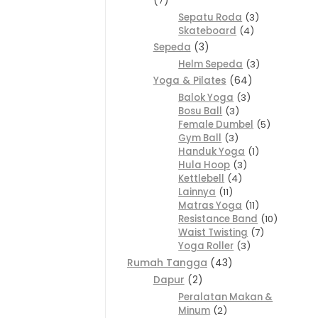
7
Sepatu Roda
3
Skateboard
4
Sepeda
3
Helm Sepeda
3
Yoga & Pilates
64
Balok Yoga
3
Bosu Ball
3
Female Dumbel
5
Gym Ball
3
Handuk Yoga
1
Hula Hoop
3
Kettlebell
4
Lainnya
11
Matras Yoga
11
Resistance Band
10
Waist Twisting
7
Yoga Roller
3
Rumah Tangga
43
Dapur
2
Peralatan Makan &
Minum
2