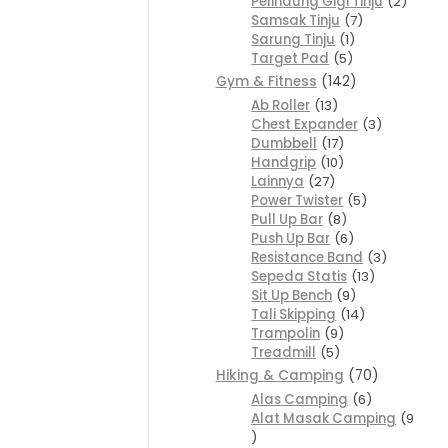
Pelindung Gigi Tinju
2
Samsak Tinju
7
Sarung Tinju
1
Target Pad
5
Gym & Fitness
142
Ab Roller
13
Chest Expander
3
Dumbbell
17
Handgrip
10
Lainnya
27
Power Twister
5
Pull Up Bar
8
Push Up Bar
6
Resistance Band
3
Sepeda Statis
13
Sit Up Bench
9
Tali Skipping
14
Trampolin
9
Treadmill
5
Hiking & Camping
70
Alas Camping
6
Alat Masak Camping
9