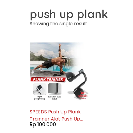
push up plank
Showing the single result
SPEEDS Push Up Plank
Trainner Alat Push Up
Rp
100.000
Penahan Siku Display