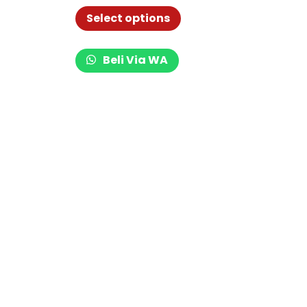
LCD Gym Fitness 009-15
Select options
Beli Via WA