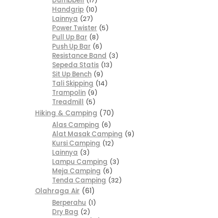
Dumbbell
17
Handgrip
10
Lainnya
27
Power Twister
5
Pull Up Bar
8
Push Up Bar
6
Resistance Band
3
Sepeda Statis
13
Sit Up Bench
9
Tali Skipping
14
Trampolin
9
Treadmill
5
Hiking & Camping
70
Alas Camping
6
Alat Masak Camping
9
Kursi Camping
12
Lainnya
3
Lampu Camping
3
Meja Camping
6
Tenda Camping
32
Olahraga Air
61
Berperahu
1
Dry Bag
2