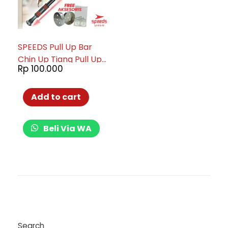
SPEEDS Pull Up Bar
Chin Up Tiang Pull Up
Rp
100.000
Alat Olahraga Pintu
Alat Fitness Rumah
Door Bar 013-10
Add to cart
Beli Via WA
Search