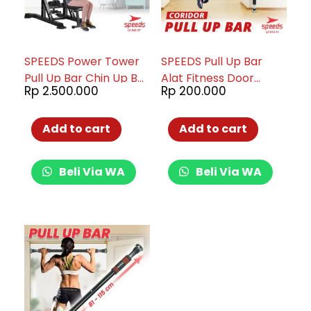
SPEEDS Power Tower
SPEEDS Pull Up Bar
Pull Up Bar Chin Up Bar
Alat Fitness Door
Rp
2.500.000
Rp
200.000
Alat Olahraga Fitness
Chinning Bar Pull Up
Gym 042-27
Iron Gym Alat
Olahraga Multifungsi
Add to cart
Add to cart
013-11
Beli Via WA
Beli Via WA