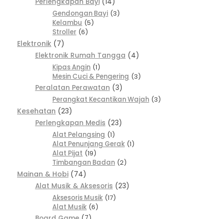
Perlengkapan Bayi
14
Gendongan Bayi
3
Kelambu
5
Stroller
6
Elektronik
7
Elektronik Rumah Tangga
4
Kipas Angin
1
Mesin Cuci & Pengering
3
Peralatan Perawatan
3
Perangkat Kecantikan Wajah
3
Kesehatan
23
Perlengkapan Medis
23
Alat Pelangsing
1
Alat Penunjang Gerak
1
Alat Pijat
19
Timbangan Badan
2
Mainan & Hobi
74
Alat Musik & Aksesoris
23
Aksesoris Musik
17
Alat Musik
6
Board Game
7