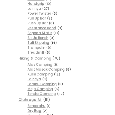
Handgrip
10
Lainnya
27
Power Twister
5
Pull Up Bar
8
Push Up Bar
6
Resistance Band
3
Sepeda Statis
13
Sit Up Bench
9
Tali Skipping
14
Trampolin
9
Treadmill
5
Hiking & Camping
70
Alas Camping
6
Alat Masak Camping
9
Kursi Camping
12
Lainnya
3
Lampu Camping
3
Meja Camping
6
Tenda Camping
32
Olahraga Air
61
Berperahu
1
Dry Bag
2