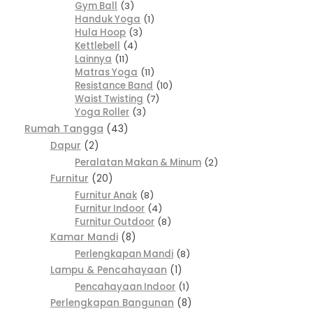
Gym Ball
3
Handuk Yoga
1
Hula Hoop
3
Kettlebell
4
Lainnya
11
Matras Yoga
11
Resistance Band
10
Waist Twisting
7
Yoga Roller
3
Rumah Tangga
43
Dapur
2
Peralatan Makan & Minum
2
Furnitur
20
Furnitur Anak
8
Furnitur Indoor
4
Furnitur Outdoor
8
Kamar Mandi
8
Perlengkapan Mandi
8
Lampu & Pencahayaan
1
Pencahayaan Indoor
1
Perlengkapan Bangunan
8