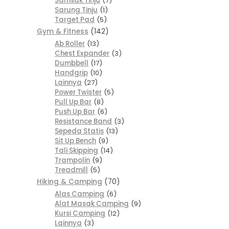
Samsak Tinju
7
Sarung Tinju
1
Target Pad
5
Gym & Fitness
142
Ab Roller
13
Chest Expander
3
Dumbbell
17
Handgrip
10
Lainnya
27
Power Twister
5
Pull Up Bar
8
Push Up Bar
6
Resistance Band
3
Sepeda Statis
13
Sit Up Bench
9
Tali Skipping
14
Trampolin
9
Treadmill
5
Hiking & Camping
70
Alas Camping
6
Alat Masak Camping
9
Kursi Camping
12
Lainnya
3