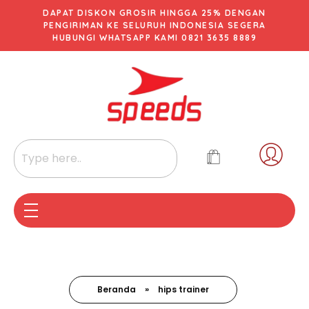
DAPAT DISKON GROSIR HINGGA 25% DENGAN
PENGIRIMAN KE SELURUH INDONESIA SEGERA
HUBUNGI WHATSAPP KAMI 0821 3635 8889
Beranda
»
hips trainer