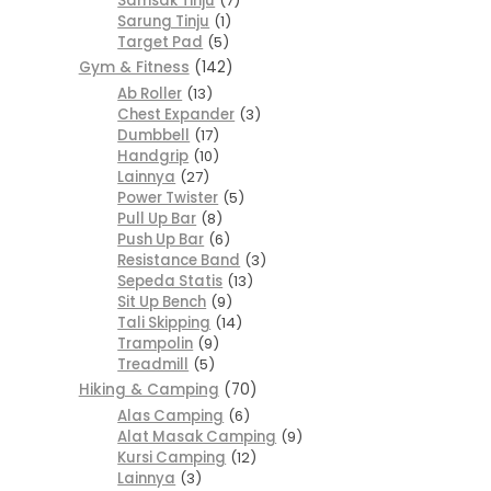
Samsak Tinju
7
Sarung Tinju
1
Target Pad
5
Gym & Fitness
142
Ab Roller
13
Chest Expander
3
Dumbbell
17
Handgrip
10
Lainnya
27
Power Twister
5
Pull Up Bar
8
Push Up Bar
6
Resistance Band
3
Sepeda Statis
13
Sit Up Bench
9
Tali Skipping
14
Trampolin
9
Treadmill
5
Hiking & Camping
70
Alas Camping
6
Alat Masak Camping
9
Kursi Camping
12
Lainnya
3