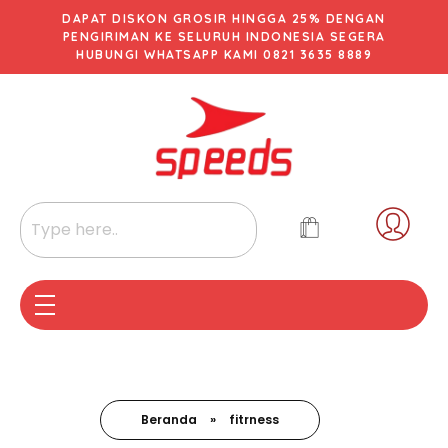
DAPAT DISKON GROSIR HINGGA 25% DENGAN
PENGIRIMAN KE SELURUH INDONESIA SEGERA
HUBUNGI WHATSAPP KAMI 0821 3635 8889
Beranda
»
fitrness