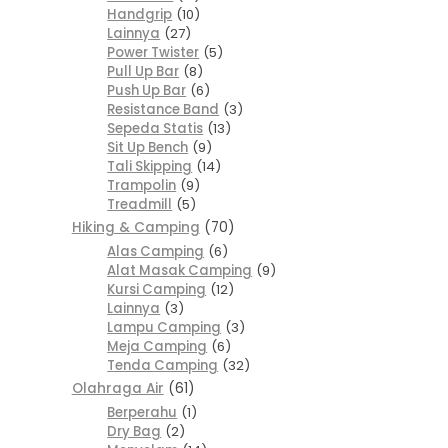
Handgrip
10
Lainnya
27
Power Twister
5
Pull Up Bar
8
Push Up Bar
6
Resistance Band
3
Sepeda Statis
13
Sit Up Bench
9
Tali Skipping
14
Trampolin
9
Treadmill
5
Hiking & Camping
70
Alas Camping
6
Alat Masak Camping
9
Kursi Camping
12
Lainnya
3
Lampu Camping
3
Meja Camping
6
Tenda Camping
32
Olahraga Air
61
Berperahu
1
Dry Bag
2