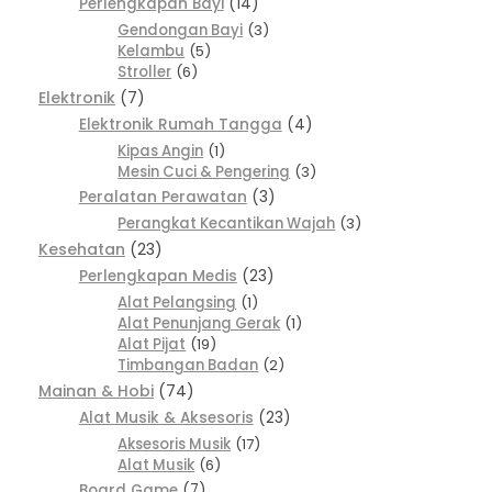
Perlengkapan Bayi
14
Gendongan Bayi
3
Kelambu
5
Stroller
6
Elektronik
7
Elektronik Rumah Tangga
4
Kipas Angin
1
Mesin Cuci & Pengering
3
Peralatan Perawatan
3
Perangkat Kecantikan Wajah
3
Kesehatan
23
Perlengkapan Medis
23
Alat Pelangsing
1
Alat Penunjang Gerak
1
Alat Pijat
19
Timbangan Badan
2
Mainan & Hobi
74
Alat Musik & Aksesoris
23
Aksesoris Musik
17
Alat Musik
6
Board Game
7