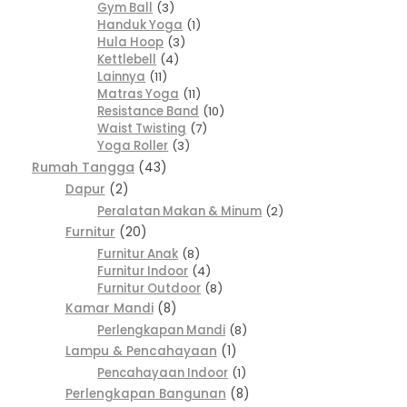
Gym Ball
3
Handuk Yoga
1
Hula Hoop
3
Kettlebell
4
Lainnya
11
Matras Yoga
11
Resistance Band
10
Waist Twisting
7
Yoga Roller
3
Rumah Tangga
43
Dapur
2
Peralatan Makan & Minum
2
Furnitur
20
Furnitur Anak
8
Furnitur Indoor
4
Furnitur Outdoor
8
Kamar Mandi
8
Perlengkapan Mandi
8
Lampu & Pencahayaan
1
Pencahayaan Indoor
1
Perlengkapan Bangunan
8