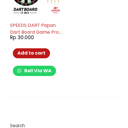
SPEEDS DART Papan
Dart Board Game Pro
Rp
30.000
Panahan Dinding
12inch 004-01
Add to cart
Beli Via WA
Search