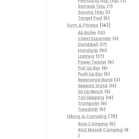
Pelindung Gigi Tinju
2
Samsak Tinju
7
Sarung Tinju
1
Target Pad
5
Gym & Fitness
142
Ab Roller
13
Chest Expander
3
Dumbbell
17
Handgrip
10
Lainnya
27
Power Twister
5
Pull Up Bar
8
Push Up Bar
6
Resistance Band
3
Sepeda Statis
13
Sit Up Bench
9
Tali Skipping
14
Trampolin
9
Treadmill
5
Hiking & Camping
70
Alas Camping
6
Alat Masak Camping
9