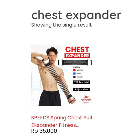
chest expander
Showing the single result
SPEEDS Spring Chest Pull
Ekspander Fitness
Rp
35.000
Training Home 024-1