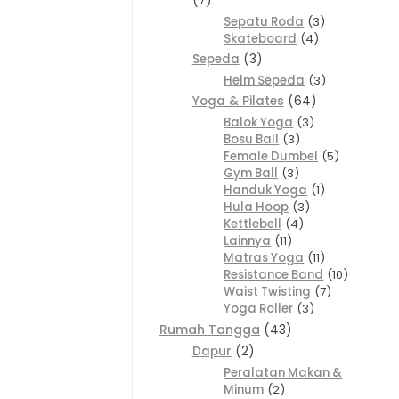
7
Sepatu Roda
3
Skateboard
4
Sepeda
3
Helm Sepeda
3
Yoga & Pilates
64
Balok Yoga
3
Bosu Ball
3
Female Dumbel
5
Gym Ball
3
Handuk Yoga
1
Hula Hoop
3
Kettlebell
4
Lainnya
11
Matras Yoga
11
Resistance Band
10
Waist Twisting
7
Yoga Roller
3
Rumah Tangga
43
Dapur
2
Peralatan Makan &
Minum
2