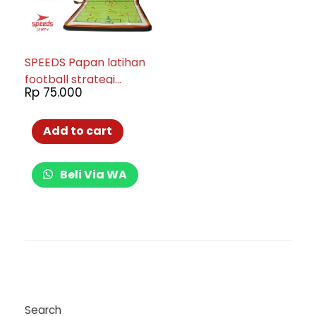
SPEEDS Papan latihan
football strategi
Rp
75.000
COACH BOARD
strategi football board
pelatih 007-04
Add to cart
Beli Via WA
Search