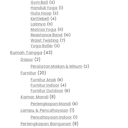
Gym Ball
3
Handuk Yoga
1
Hula Hoop
3
Kettlebell
4
Lainnya
11
Matras Yoga
11
Resistance Band
10
Waist Twisting
7
Yoga Roller
3
Rumah Tangga
43
Dapur
2
Peralatan Makan & Minum
2
Furnitur
20
Furnitur Anak
8
Furnitur Indoor
4
Furnitur Outdoor
8
Kamar Mandi
8
Perlengkapan Mandi
8
Lampu & Pencahayaan
1
Pencahayaan Indoor
1
Perlengkapan Bangunan
8