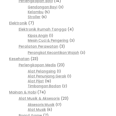
Perlengkapan Bayi
14
Gendongan Bayi
3
Kelambu
5
Stroller
6
Elektronik
7
Elektronik Rumah Tangga
4
Kipas Angin
1
Mesin Cuci & Pengering
3
Peralatan Perawatan
3
Perangkat Kecantikan Wajah
3
Kesehatan
23
Perlengkapan Medis
23
Alat Pelangsing
1
Alat Penunjang Gerak
1
Alat Pijat
19
Timbangan Badan
2
Mainan & Hobi
74
Alat Musik & Aksesoris
23
Aksesoris Musik
17
Alat Musik
6
Board Game
7