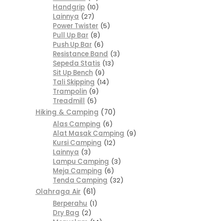
Handgrip
10
Lainnya
27
Power Twister
5
Pull Up Bar
8
Push Up Bar
6
Resistance Band
3
Sepeda Statis
13
Sit Up Bench
9
Tali Skipping
14
Trampolin
9
Treadmill
5
Hiking & Camping
70
Alas Camping
6
Alat Masak Camping
9
Kursi Camping
12
Lainnya
3
Lampu Camping
3
Meja Camping
6
Tenda Camping
32
Olahraga Air
61
Berperahu
1
Dry Bag
2