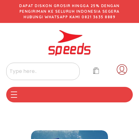
DAPAT DISKON GROSIR HINGGA 25% DENGAN
PENGIRIMAN KE SELURUH INDONESIA SEGERA
HUBUNGI WHATSAPP KAMI 0821 3635 8889