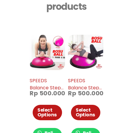
products
SPEEDS
SPEEDS
Balance Step
Balance Step
Rp
500.000
Rp
500.000
Bosu Ball
Speeds
fitness alat
ORIGINAL /
olahraga bola
Bosu Ball
Select
Select
Options
Options
yoga gymball
Pembakar
ori barang
Lemak
import 019-04
Olahraga 019-