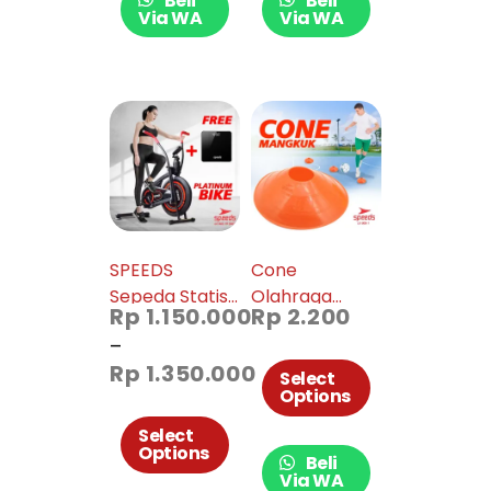
Beli
Beli
05
Via WA
Via WA
SPEEDS
Cone
Sepeda Statis
Olahraga
Rp
1.150.000
Rp
2.200
Platinum Bike
Cone Futsal
–
Alat Fitness
Model
Rp
1.350.000
Spinning Bike
Mangkok 005-
Select
Options
Sepeda Fitness
01
Untuk Di
Select
Options
Rumah 042-19
Beli
Via WA