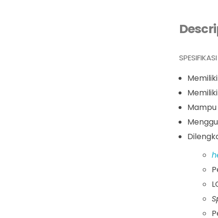
Descri
SPESIFIKAS
Memiliki
Memilik
Mampu 
Menggun
Dilengk
h
P
L
S
P