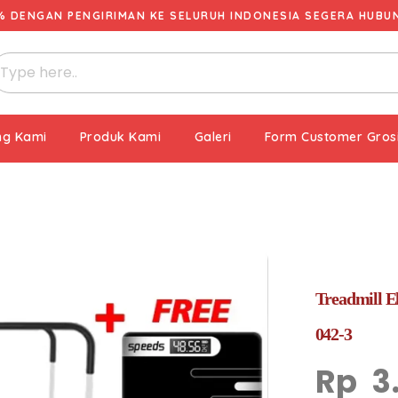
% DENGAN PENGIRIMAN KE SELURUH INDONESIA SEGERA HUBUNG
ng Kami
Produk Kami
Galeri
Form Customer Gros
Treadmill E
042-3
Rp
3