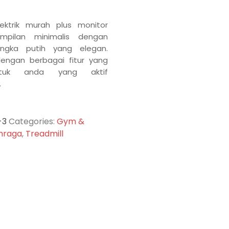
lektrik murah plus monitor
ampilan minimalis dengan
ngka putih yang elegan.
dengan berbagai fitur yang
tuk anda yang aktif
.
-3
Categories:
Gym &
hraga
,
Treadmill