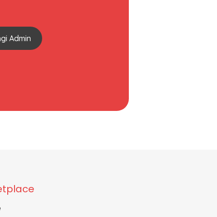
gi Admin
tplace
e