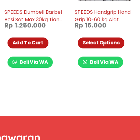
SPEEDS Dumbell Barbel
SPEEDS Handgrip Hand
Besi Set Max 30kg Tiang
Grip 10-60 kg Alat
Rp
1.250.000
Rp
16.000
Angkat Beban Besi 30
bantu fitness Otot
KG 014-08
lengan Tangan Portable
011-01
Add To Cart
Select Options
Beli Via WA
Beli Via WA
nawaran