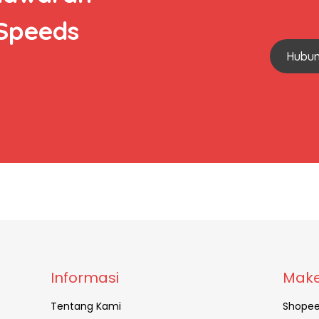
 Speeds
Hubun
Informasi
Make
Tentang Kami
Shope