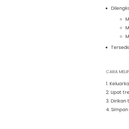
Dilengk
M
M
M
Tersedi
CARA MELIP
Keluark
Lipat t
Dirikan 
Simpan 