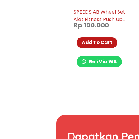
SPEEDS AB Wheel Set
Alat Fitness Push Up
Rp
100.000
Stand Bar Double Wheel
Roller Kit Tali Skipping
009-07
Add To Cart
Beli Via WA
Dapatkan Pe