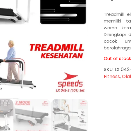
Treadmill e
memiliki t
warna kera
Dilengkapi 
cocok un
berolahraga
Out of stock
SKU:
LX 042
Fitness
,
Ola