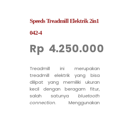
Speeds Treadmill Elektrik 2in1
042-4
Rp
4.250.000
Treadmill ini merupakan
treadmill elektrik yang bisa
dilipat yang memiliki ukuran
kecil dengan beragam fitur,
salah satunya
bluetooth
connection
. Menggunakan
handle foam
yang nyaman
saat digunakan. Dilengkapi
dengan roda sehingga
memudahkan anda untuk