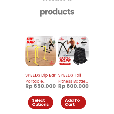
products
SPEEDS Dip Bar
SPEEDS Tali
Portable
Fitness Battle
Rp
650.000
Rp
600.000
Lebert
Rope Battling
Equalizer Push
Ropes Gym
Up Bar
waves rope
Select
Add To
Options
Cart
Training
crossfit mma
Station Alat
muaythai 12