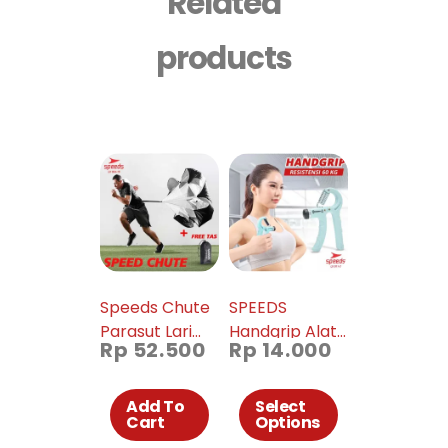
Related
products
Speeds Chute
SPEEDS
Parasut Lari
Handgrip Alat
Rp
52.500
Rp
14.000
024-15
bantu fitness
Otot lengan
Tangan
Add To
Select
Cart
Options
Portable 011-