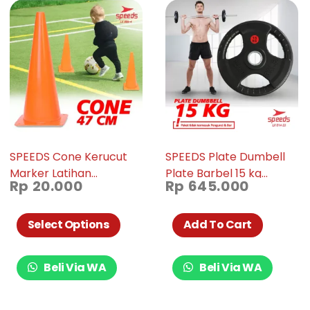
SPEEDS Cone Kerucut
SPEEDS Plate Dumbell
Marker Latihan
Plate Barbel 15 kg
Rp
20.000
Rp
645.000
Olahraga Futsal Skate
Diameter 5cm 014-33
Sepak Bola 47Cm 006-
04
Select Options
Add To Cart
Beli Via WA
Beli Via WA