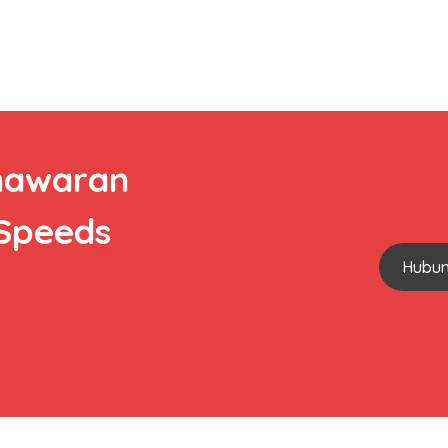
nawaran
 Speeds
Hubun