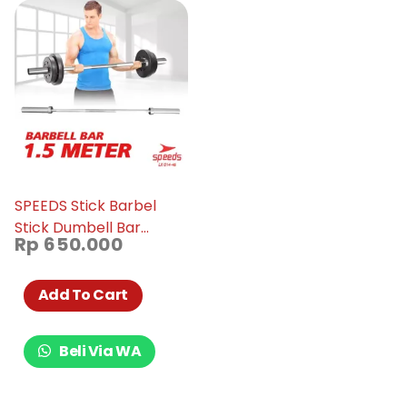
SPEEDS Stick Barbel
Stick Dumbell Bar
Rp
650.000
Straight Olympic 150cm
014-46
Add To Cart
Beli Via WA