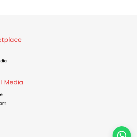
tplace
e
dia
al Media
be
ram