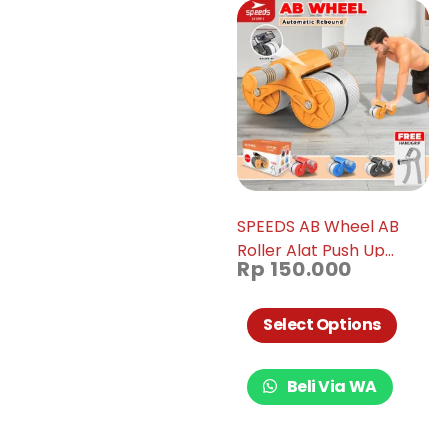
SPEEDS AB Wheel AB
Roller Alat Push Up
Rp
150.000
Double Wheel Roda
Fitness 009-01
Select Options
Beli Via WA