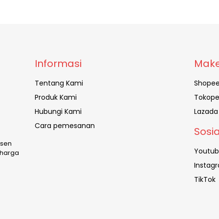
Informasi
Make
Tentang Kami
Shope
Produk Kami
Tokope
Hubungi Kami
Lazada
Cara pemesanan
Sosi
usen
Youtu
 harga
Instag
TikTok