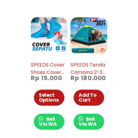
SPEEDS Cover
SPEEDS Tenda
Shoes Cover
Camping 2-3
Rp
15.000
Rp
180.000
Sepatu Rain
Orang Tenda
Shoes
Tenda Gunung
Pelindung
Manual
Select
Add To
Options
Cart
Sepatu Anti Air
Portable
Hujan 017-
Waterproof
2605
018-33
Beli
Beli
Via WA
Via WA