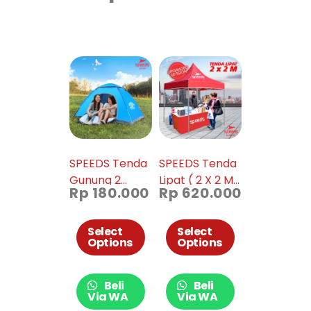
SPEEDS Tenda
SPEEDS Tenda
Gunung 2
Lipat ( 2 X 2 M)
Rp
180.000
Rp
620.000
Orang Tenda
(14KG)Tenda
Otomatis
Bazar
Outdoor
Pameran
Select
Select
Options
Options
Indoor 018-6
Tenda gazebo
Tenda Jualan
Otomatis 030-
Beli
Beli
3A
Via WA
Via WA