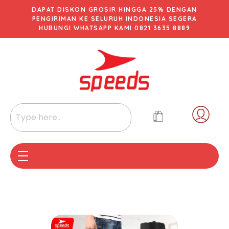
DAPAT DISKON GROSIR HINGGA 25% DENGAN
PENGIRIMAN KE SELURUH INDONESIA SEGERA
HUBUNGI WHATSAPP KAMI 0821 3635 8889