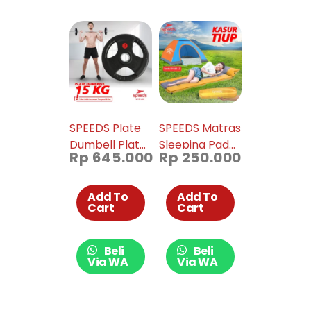
SPEEDS Plate
SPEEDS Matras
Dumbell Plate
Sleeping Pad
Rp
645.000
Rp
250.000
Barbel 15 kg
Portable
Diameter 5cm
Outdoor
014-33
Waterproof
Add To
Add To
Cart
Cart
018-37
Beli
Beli
Via WA
Via WA