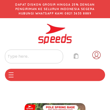
DAPAT DISKON GROSIR HINGGA 25% DENGAN
PENGIRIMAN KE SELURUH INDONESIA SEGERA
HUBUNGI WHATSAPP KAMI 0821 3635 8889