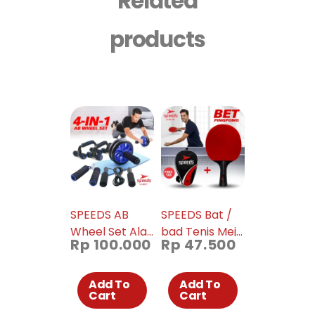
Related
products
SPEEDS AB
SPEEDS Bat /
Wheel Set Alat
bad Tenis Meja
Rp
100.000
Rp
47.500
Fitness Push
/ Pingpong Isi 1,
Up Stand Bar
Barang bagus,
Double Wheel
Karet, Tahan
Add To
Add To
Cart
Cart
Roller Kit Tali
lama. 032-40