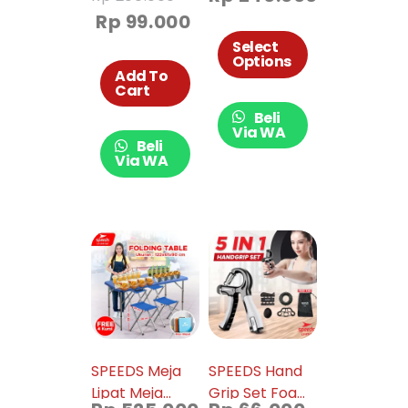
Cover Mask
Fitness Wheel
Rp
99.000
Bagi Tenaga
Mat 009-18
Medis Untuk
Select
Options
Corona
Add To
Cart
Beli
Via WA
Beli
Via WA
SPEEDS Meja
SPEEDS Hand
Lipat Meja
Grip Set Foam