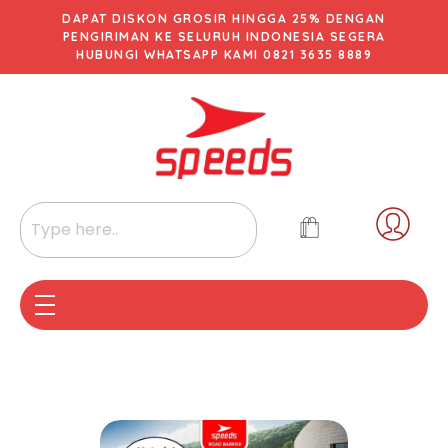
DAPAT DISKON GROSIR HINGGA 25% DENGAN
PENGIRIMAN KE SELURUH INDONESIA SEGERA
HUBUNGI WHATSAPP KAMI 0821 3635 8889