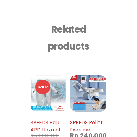
Related
products
Sale!
SPEEDS Baju
SPEEDS Roller
APD Hazmat
Exercise
Rp
240.000
Rp
200.000