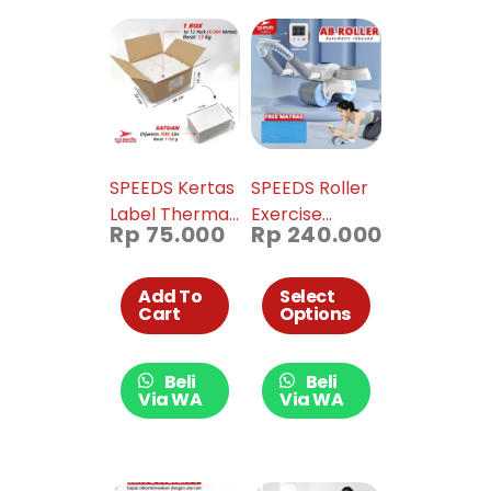
SPEEDS Kertas
SPEEDS Roller
Label Thermal
Exercise
Rp
75.000
Rp
240.000
Barcode
Fitness Wheel
100x150mm
Mat 009-18
Xprinter
Add To
Select
Cart
Options
Beli
Beli
Via WA
Via WA