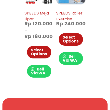
SPEEDS Meja
SPEEDS Roller
Lipat
Exercise
Rp
120.000
Rp
240.000
Aluminium
Fitness Wheel
–
Portabel
Mat 009-18
Rp
180.000
Indoor
Select
Options
Outdoor
Camping
Select
Options
Folding Table
Beli
Kokoh 031-56,
Via WA
031-57 dan
Beli
031-58
Via WA