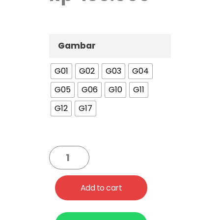
Gambar
G01
G02
G03
G04
G05
G06
G10
G11
G12
G17
Add to cart