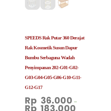
SPEEDS Rak Putar 360 Derajat
Rak Kosmetik Susun Dapur
Bumbu Serbaguna Wadah
Penyimpanan 202-G01-G02-
G03-G04-G05-G06-G10-G11-
G12-G17
Rp
36.000
–
Rp
183.000