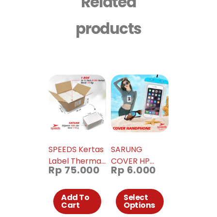
Related
products
SPEEDS Kertas
SARUNG
Label Thermal
COVER HP
Rp
75.000
Rp
6.000
Barcode
CASE
100x150mm
KANTONG ANTI
Xprinter
AIR
Add To
Select
Cart
Options
WATERPROOF