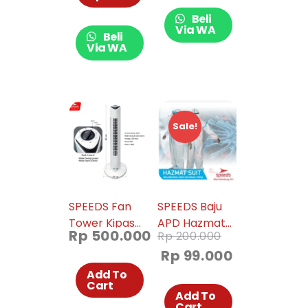
Gelembung
Beli
Anti Pecah
Via WA
Beli
Via WA
Sale!
SPEEDS Fan
SPEEDS Baju
Tower Kipas
APD Hazmat
Rp
500.000
Rp
200.000
Angin Tower
Cover Mask
Rp
99.000
Kipas Blower
Bagi Tenaga
Kipas Menara
Medis Untuk
Add To
Cart
Elektrik
Corona
Add To
Pendingin
Cart