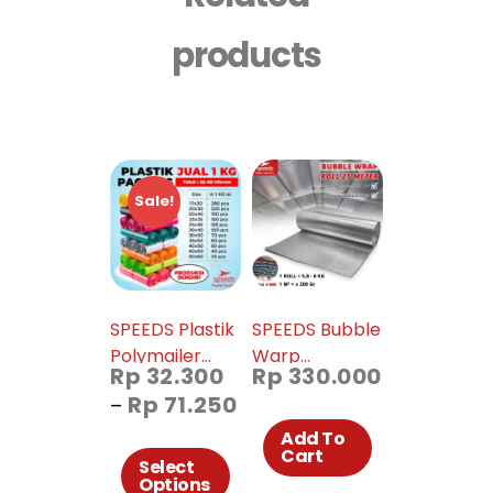
products
Sale!
SPEEDS Plastik
SPEEDS Bubble
Polymailer
Warp
Rp
32.300
Rp
330.000
Packing Hitam
Aluminium Foil
Rp
71.250
–
Roll Peredam
Panas Dingin
Add To
Cart
Insulasi Atap
Select
Options
Tebal