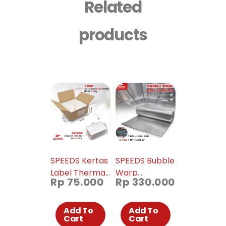
Related
products
SPEEDS Kertas
SPEEDS Bubble
Label Thermal
Warp
Rp
75.000
Rp
330.000
Barcode
Aluminium Foil
100x150mm
Roll Peredam
Xprinter
Panas Dingin
Add To
Add To
Cart
Cart
Insulasi Atap