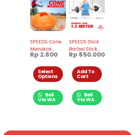
SPEEDS Cone
SPEEDS Stick
Mangkok
Barbel Stick
Rp
2.600
Rp
650.000
Marker Latihan
Dumbell Bar
Futsal LX005-
Straight
02
Olympic
Select
Add To
Options
Cart
150cm 014-46
Beli
Beli
Via WA
Via WA