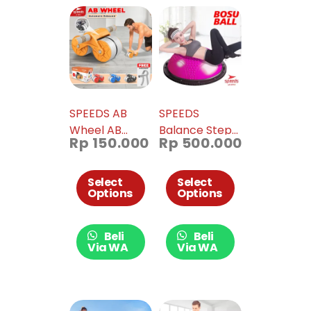
SPEEDS AB
SPEEDS
Wheel AB
Balance Step
Rp
150.000
Rp
500.000
Roller Alat
Speeds
Push Up
ORIGINAL /
Double Wheel
Bosu Ball
Select
Select
Options
Options
Roda Fitness
Pembakar
009-01
Lemak
Olahraga 019-
Beli
Beli
05
Via WA
Via WA