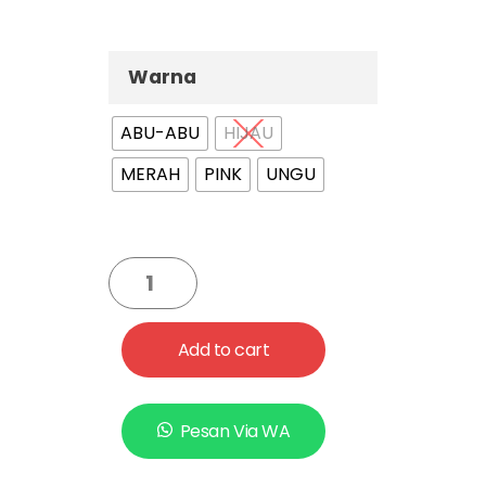
Magnetic Plate.
Warna
ABU-ABU
HIJAU
MERAH
PINK
UNGU
Add to cart
Pesan Via WA