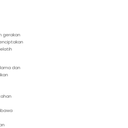
m gerakan
menciptakan
elatih
n lama dan
ikan
 tahan
dibawa
kan