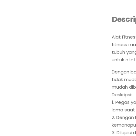
Descri
Alat Fitn
fitness ma
tubuh yang
untuk otot
Dengan bah
tidak mud
mudah dib
Deskripsi:
1. Pegas y
lama saat
2. Dengan 
kemanapun
3. Dilapis