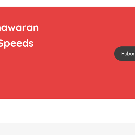
nawaran
 Speeds
Hubun