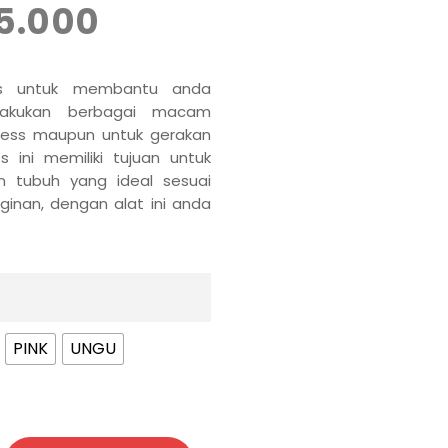
5.000
ess untuk membantu anda
akukan berbagai macam
ness maupun untuk gerakan
ss ini memiliki tujuan untuk
n tubuh yang ideal sesuai
ginan, dengan alat ini anda
h untuk otot tangan, kaki,
dalam agar otot lebih kuat.
PINK
UNGU