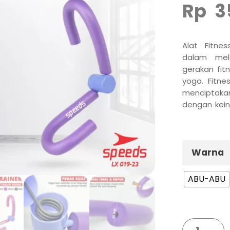
Rp
3
Alat Fitn
dalam mel
gerakan fit
yoga. Fitne
menciptaka
dengan kein
bisa melati
paha bagian 
Warna
ABU-ABU