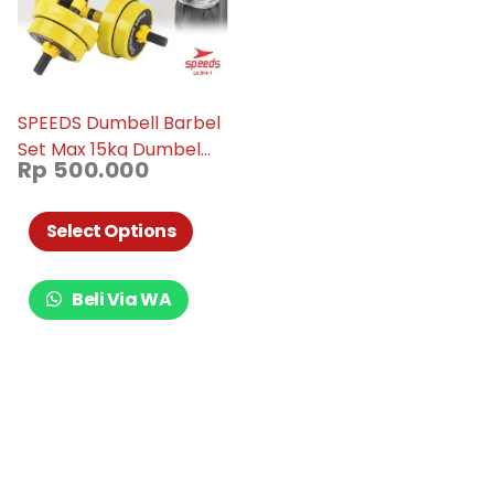
SPEEDS Dumbell Barbel
Set Max 15kg Dumbel
Rp
500.000
Dumble Alat Fitness 2
Pcs 014-01
Select Options
Beli Via WA