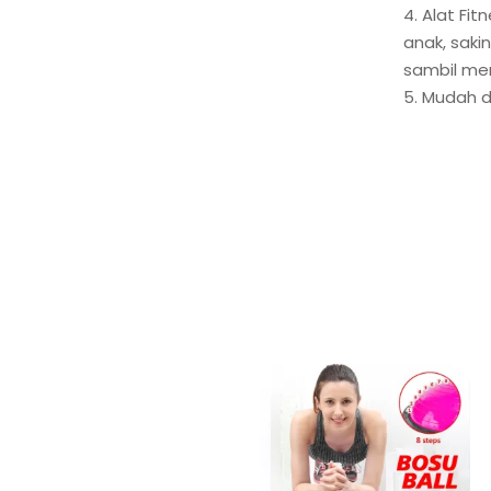
4. Alat Fi
anak, saki
sambil men
5. Mudah 