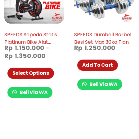
SPEEDS Sepeda Statis
SPEEDS Dumbell Barbel
Platinum Bike Alat
Besi Set Max 30kg Tiang
Rp
1.150.000
Rp
1.250.000
–
Fitness Spinning Bike
Angkat Beban Besi 30
Rp
1.350.000
Sepeda Fitness Untuk Di
KG 014-08
Rumah 042-19
Add To Cart
Select Options
Beli Via WA
Beli Via WA