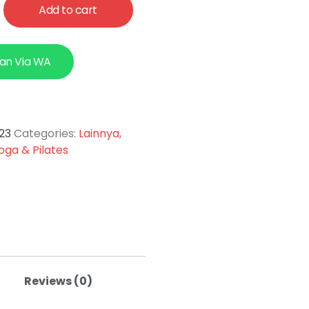
Add to cart
an Via WA
23
Categories:
Lainnya
,
oga & Pilates
Reviews (0)