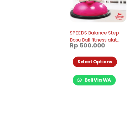
SPEEDS Balance Step
Bosu Ball fitness alat
Rp
500.000
olahraga bola yoga
gymball ori barang
import 019-04
Select Options
Beli Via WA