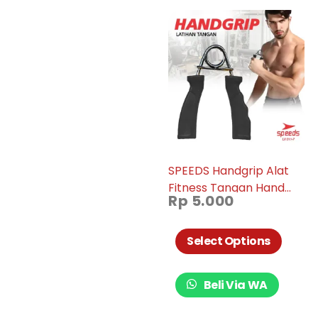
SPEEDS Handgrip Alat
Fitness Tangan Hand
Rp
5.000
Grip Alat Olahraga Otot
Tangan Promo Murah
011-07
Select Options
Beli Via WA