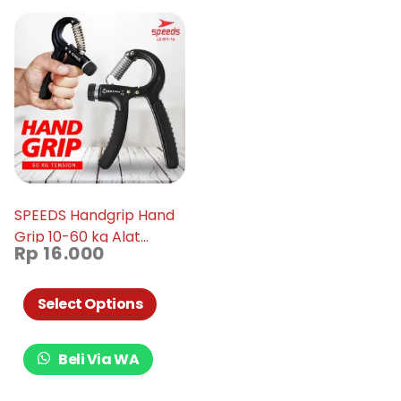
SPEEDS Handgrip Hand
Grip 10-60 kg Alat
Rp
16.000
bantu fitness Otot
lengan Tangan Portable
011-01
Select Options
Beli Via WA