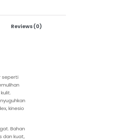
Reviews (0)
 seperti
emulihan
ulit.
menyuguhkan
x, kinesio
ngat. Bahan
s dan kuat,