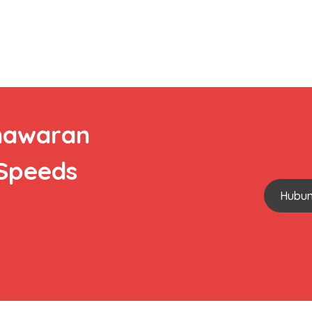
nawaran
 Speeds
Hubun