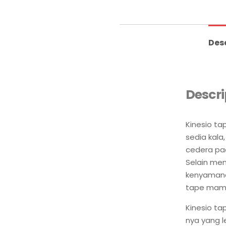
Des
Descri
Kinesio t
sedia kala
cedera pad
Selain mem
kenyamanan
tape mamp
Kinesio ta
nya yang l