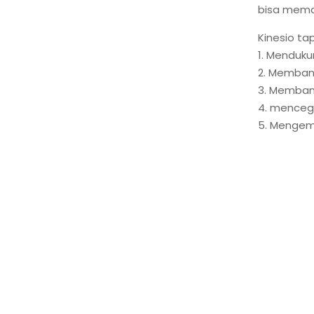
bisa meman
Kinesio ta
1. Menduku
2. Membant
3. Membant
4. menceg
5. Mengemb