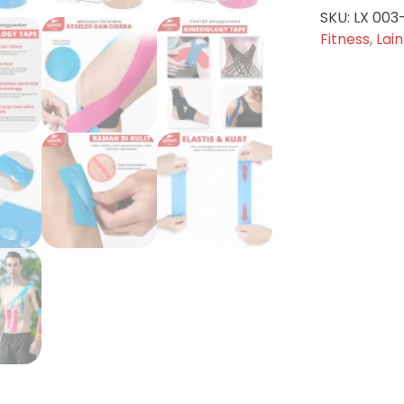
SKU:
LX 003
Fitness
,
Lai