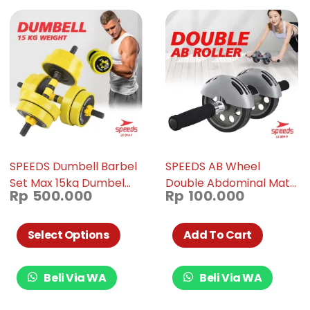
SPEEDS Dumbell Barbel
SPEEDS AB Wheel
Set Max 15kg Dumbel
Double Abdominal Mat
Rp
500.000
Rp
100.000
Dumble Alat Fitness 2
Dual Roller Fitness
Pcs 014-01
Training Gym & Work
Out Home Original 009-
Select Options
Add To Cart
09
Beli Via WA
Beli Via WA