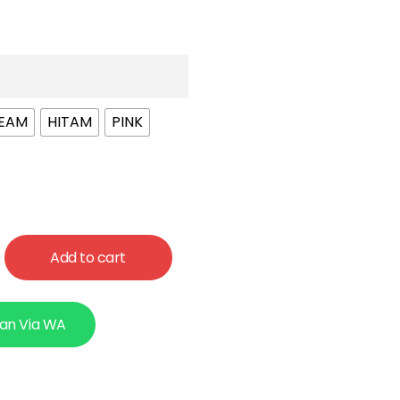
EAM
HITAM
PINK
Add to cart
an Via WA