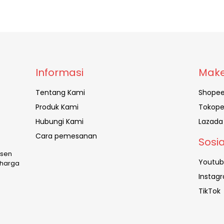
Informasi
Make
Tentang Kami
Shope
Produk Kami
Tokope
Hubungi Kami
Lazada
Cara pemesanan
Sosi
usen
Youtu
 harga
Instag
TikTok