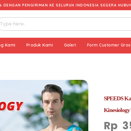
% DENGAN PENGIRIMAN KE SELURUH INDONESIA SEGERA HUBUNG
ng Kami
Produk Kami
Galeri
Form Customer Gros
SPEEDS Kane
Kinesiology
Rp
3