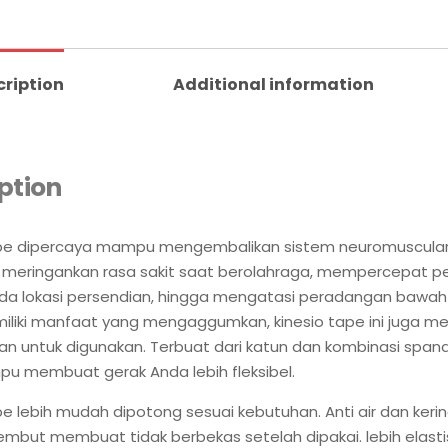
cription
Additional information
ption
ape dipercaya mampu mengembalikan sistem neuromuscular
, meringankan rasa sakit saat berolahraga, mempercepat p
a lokasi persendian, hingga mengatasi peradangan bawah k
iliki manfaat yang mengaggumkan, kinesio tape ini juga 
 untuk digunakan. Terbuat dari katun dan kombinasi spande
u membuat gerak Anda lebih fleksibel.
pe lebih mudah dipotong sesuai kebutuhan. Anti air dan keri
embut membuat tidak berbekas setelah dipakai. lebih elasti