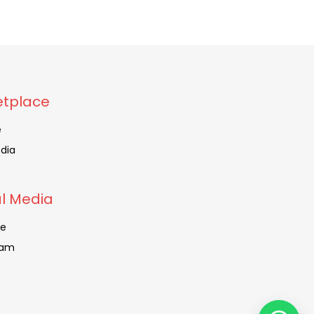
tplace
e
dia
al Media
be
ram