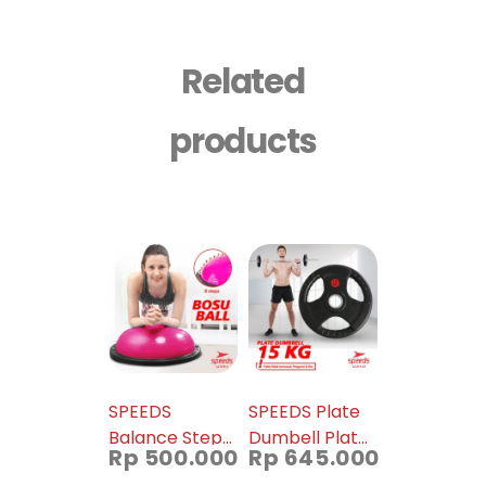
Related
products
SPEEDS
SPEEDS Plate
Balance Step
Dumbell Plate
Rp
500.000
Rp
645.000
Bosu Ball
Barbel 15 kg