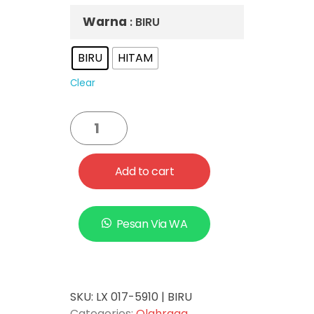
sehingga tidak meninggalkan
bekas di wajah anda.
Warna
: BIRU
BIRU
HITAM
Clear
Add to cart
Pesan Via WA
SKU:
LX 017-5910 | BIRU
Categories:
Olahraga
,