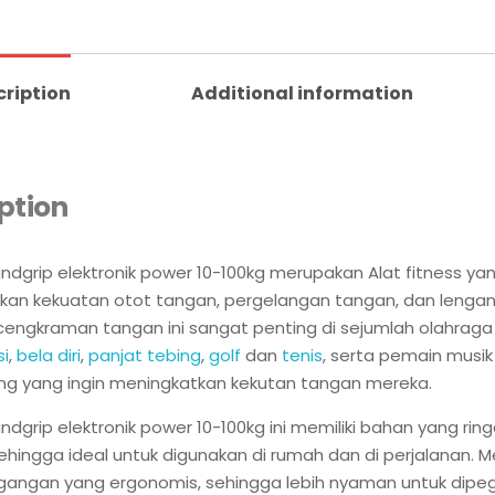
cription
Additional information
ption
dgrip elektronik power 10-100kg merupakan Alat fitness ya
an kekuatan otot tangan, pergelangan tangan, dan lengan
engkraman tangan ini sangat penting di sejumlah olahrag
i
,
bela diri
,
panjat tebing
,
golf
dan
tenis
, serta pemain musik
ng yang ingin meningkatkan kekutan tangan mereka.
dgrip elektronik power 10-100kg ini memiliki bahan yang rin
ehingga ideal untuk digunakan di rumah dan di perjalanan. Me
gangan yang ergonomis, sehingga lebih nyaman untuk dipe