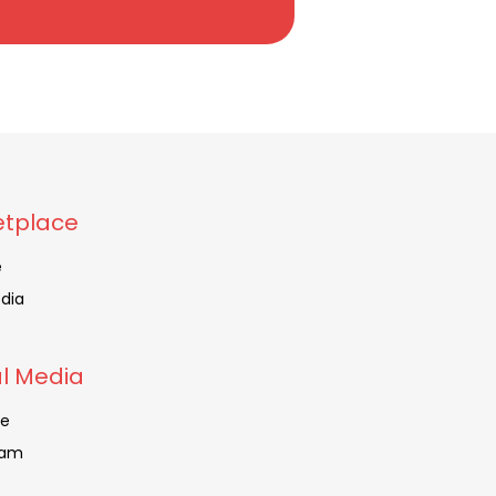
tplace
e
dia
al Media
be
ram