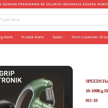
% DENGAN PENGIRIMAN KE SELURUH INDONESIA SEGERA HUBUNG
ng Kami
Produk Kami
Galeri
Form Customer Gros
SPEEDS Han
10-100Kg Di
011-10