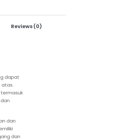
Reviews (0)
ng dapat
 atas.
a termasuk
 dan
gan dan
miliki
gang dan