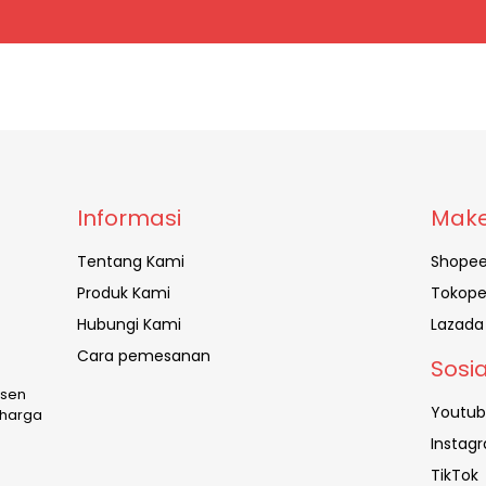
Informasi
Make
Tentang Kami
Shope
Produk Kami
Tokope
Hubungi Kami
Lazada
Cara pemesanan
Sosi
usen
Youtu
 harga
Instag
TikTok