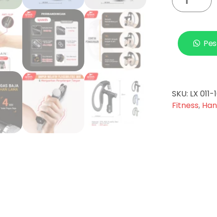
Pes
SKU:
LX 011-
Fitness
,
Han