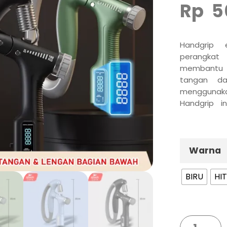
Rp
5
Handgrip 
perangkat
membantu 
tangan d
menggunaka
Handgrip i
penghitung 
melacak 
menggunaka
Warna
BIRU
HI