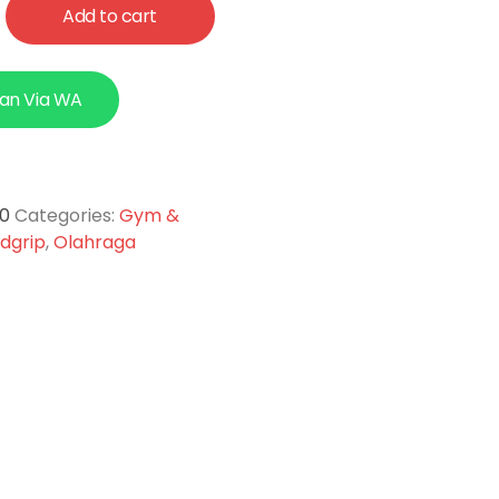
Add to cart
an Via WA
10
Categories:
Gym &
dgrip
,
Olahraga