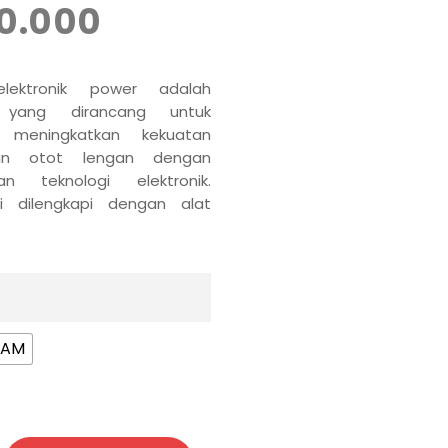
0.000
elektronik power adalah
 yang dirancang untuk
meningkatkan kekuatan
an otot lengan dengan
n teknologi elektronik.
ni dilengkapi dengan alat
digital untuk mengukur dan
aktivitas Anda saat
nnya.
TAM