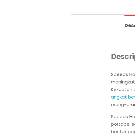
Des
Descri
Speeds Han
meningkatk
Kekuatan c
angkat bes
orang-ora
Speeds Han
portabel s
bentuk pe