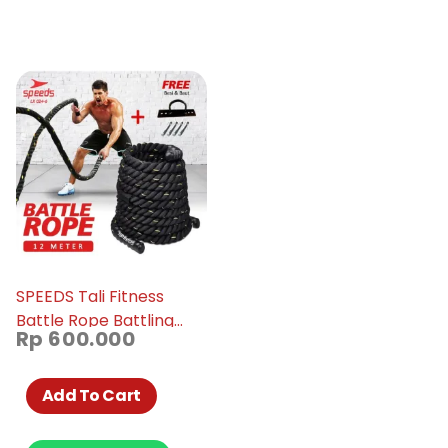
SPEEDS Tali Fitness
Battle Rope Battling
Rp
600.000
Ropes Gym waves rope
crossfit mma muaythai
12 Meter 024-6
Add To Cart