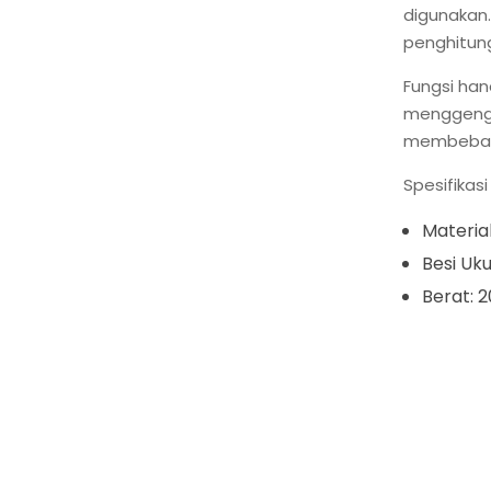
digunakan.
penghitung
Fungsi han
menggeng
membebas
Spesifikas
Material
Besi Uk
Berat: 