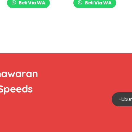
Beli Via WA
Beli Via WA
nawaran
 Speeds
Hubun