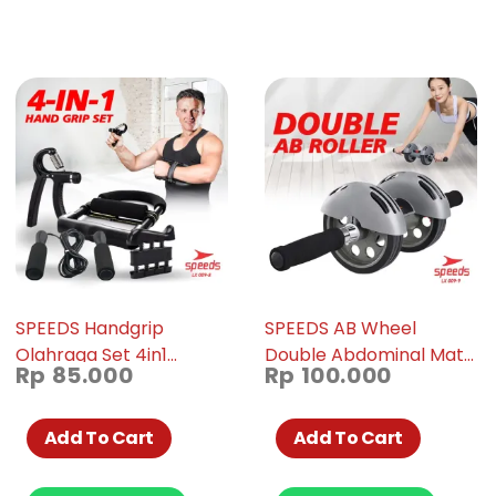
SPEEDS Handgrip
SPEEDS AB Wheel
Olahraga Set 4in1
Double Abdominal Mat
Rp
85.000
Rp
100.000
Kekuatan 5-60 KG 009-
Dual Roller Fitness
08
Training Gym & Work
Out Home Original 009-
Add To Cart
Add To Cart
09