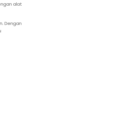
engan alat
an. Dengan
u