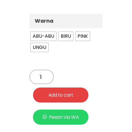
Warna
ABU-ABU
BIRU
PINK
UNGU
Add to cart
Pesan Via WA