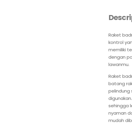
Descri
Raket bad
kontrol ya
memiliki t
dengan po
lawanmu.
Raket badm
batang rak
pelindung 
digunakan.
sehingga l
nyaman dan
mudah dib