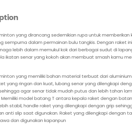
ption
minton yang dirancang sedemikian rupa untuk memberikan
ng sempurna dalam permainan bulu tangkis. Dengan raket in
enaga lebih dalam memukul kok dari berbagai sudut di lapanga
la ikatan senar yang kokoh akan membuat smash kamu me
inton yang memiliki bahan material terbuat dari aluminium.
et yang ringan dan kuat, lubang senar yang dilengkapi den
sehingga agar senar tidak mudah putus dan lebih tahan la
 Memiliki model batang T antara kepala raket dengan batan
ebih stabil, handle raket yang dilengkapi dengan grip sehingg
 anti slip saat digunakan. Raket yang dilengkapi dengan t
awa dan digunakan kapanpun