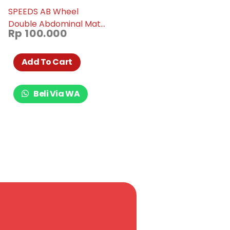
SPEEDS AB Wheel
Double Abdominal Mat
Rp
100.000
Dual Roller Fitness
Training Gym & Work
Out Home Original 009-
Add To Cart
09
Beli Via WA