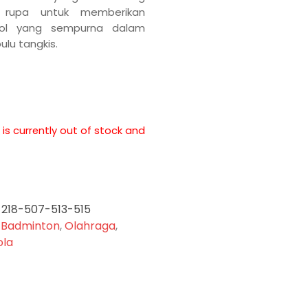
n rupa untuk memberikan
rol yang sempurna dalam
lu tangkis.
 is currently out of stock and
-218-507-513-515
:
Badminton
,
Olahraga
,
ola