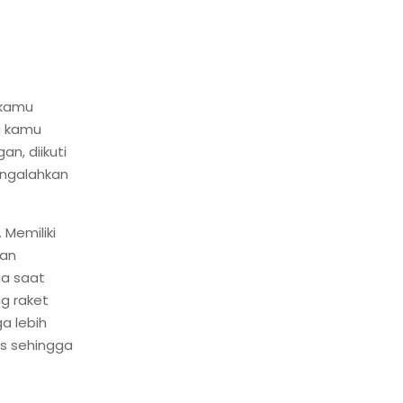
 kamu
i kamu
n, diikuti
ngalahkan
 Memiliki
gan
ma saat
g raket
a lebih
as sehingga