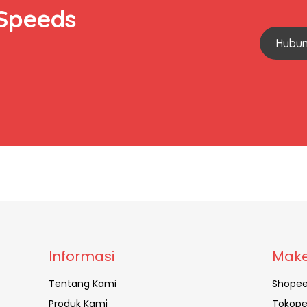
 Speeds
Hubun
Informasi
Make
Tentang Kami
Shope
Produk Kami
Tokope