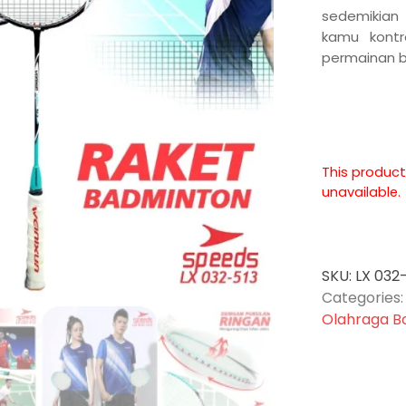
sedemikia
kamu kont
permainan bu
This product
unavailable.
SKU:
LX 032
Categories
Olahraga B