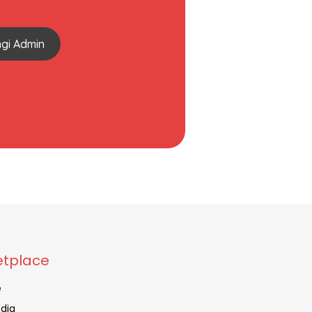
gi Admin
tplace
e
dia