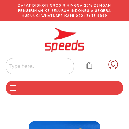
DAPAT DISKON GROSIR HINGGA 25% DENGAN
PENGIRIMAN KE SELURUH INDONESIA SEGERA
HUBUNGI WHATSAPP KAMI 0821 3635 8889