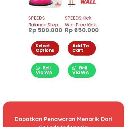
SPEEDS
SPEEDS Kick
Balance Step
Wall Free Kick
Rp
500.000
Rp
650.000
Bosu Ball
Defensive Alat
fitness alat
Latihan
olahraga bola
Sepakbola
Select
Add To
Options
Cart
yoga gymball
Original Import
ori barang
Pop Up Free
import 019-04
Kick 006-10
Beli
Beli
Via WA
Via WA
Dapatkan Penawaran Menarik Dari