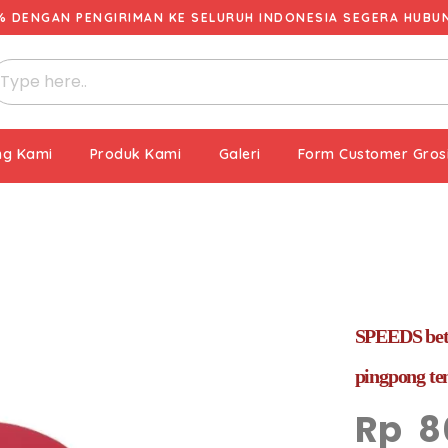
% DENGAN PENGIRIMAN KE SELURUH INDONESIA SEGERA HUBUNG
ng Kami
Produk Kami
Galeri
Form Customer Gros
SPEEDS bet /
pingpong te
Rp
8