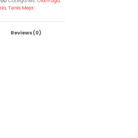
-60
Categories:
Olahraga
,
ola
,
Tenis Meja
Reviews (0)