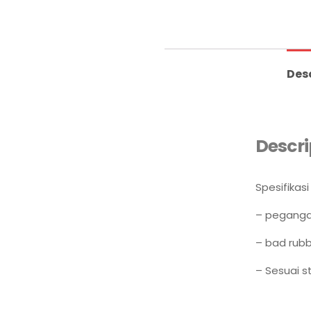
Des
Descri
Spesifikasi 
– peganga
– bad rub
– Sesuai s