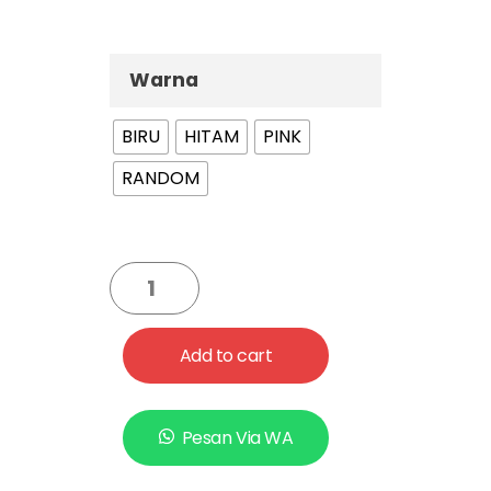
baik untuk membangun otot
dan kekuatan.
Warna
BIRU
HITAM
PINK
RANDOM
Add to cart
Pesan Via WA