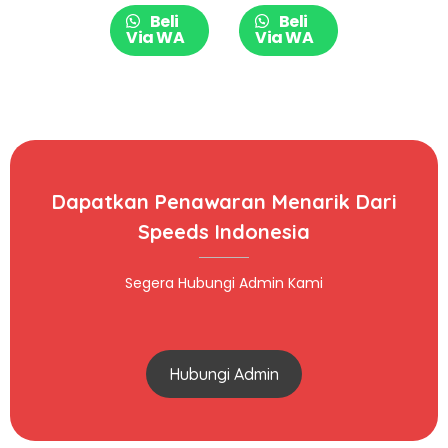
Belajar 031-54
Beli
Beli
Via WA
Via WA
Dapatkan Penawaran Menarik Dari
Speeds Indonesia
Segera Hubungi Admin Kami
Hubungi Admin