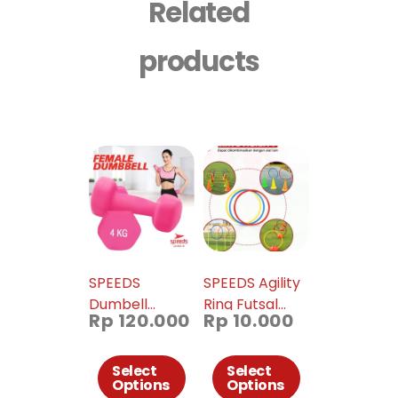
Related
products
SPEEDS
SPEEDS Agility
Dumbell
Ring Futsal
Rp
120.000
Rp
10.000
Barbel Vinyl
Olahraga
4kg Cewek
Sepakbola
Gym
40cm Alat
Select
Select
Options
Options
Neoprene
Latihan