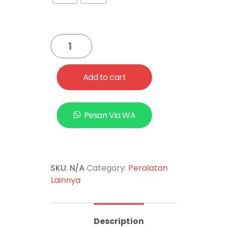
Add to cart
Pesan Via WA
SKU:
N/A
Category:
Peralatan
Lainnya
Description