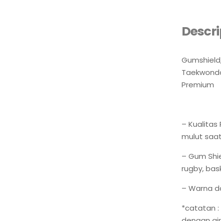
Descri
Gumshield,
Taekwondo,
Premium
– Kualitas
mulut saat
– Gum Shie
rugby, baske
– Warna d
*catatan 
dengan air