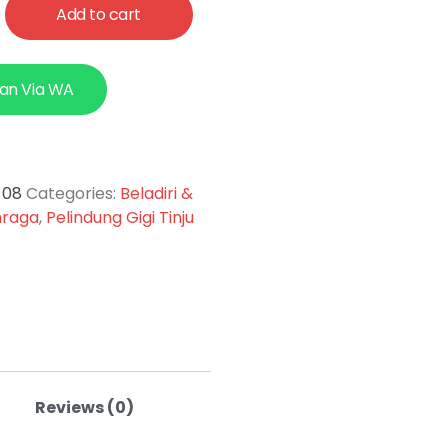
Add to cart
an Via WA
-08
Categories:
Beladiri &
hraga
,
Pelindung Gigi Tinju
Reviews (0)