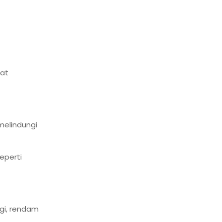
lat
melindungi
eperti
gi, rendam