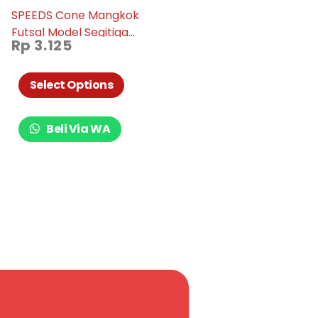
SPEEDS Cone Mangkok
Futsal Model Segitiga
Rp
3.125
005-05
Select Options
Beli Via WA