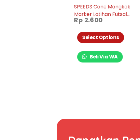
SPEEDS Cone Mangkok
Marker Latihan Futsal
Rp
2.600
LX005-02
Select Options
Beli Via WA
Dapatkan Pe