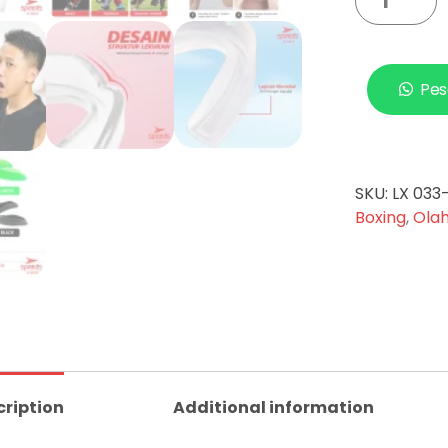
Pes
SKU:
LX 033
Boxing
,
Ola
cription
Additional information