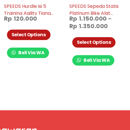
SPEEDS Hurdle isi 5
SPEEDS Sepeda Statis
Training Agility Tiang
Platinum Bike Alat
Rp
120.000
Rp
1.150.000
–
Latihan Loncat Lari
Fitness Spinning Bike
Rp
1.350.000
Adjustable Sepak Bola
Sepeda Fitness Untuk Di
Training 037-6
Rumah 042-19
Select Options
Select Options
Beli Via WA
Beli Via WA
nawaran