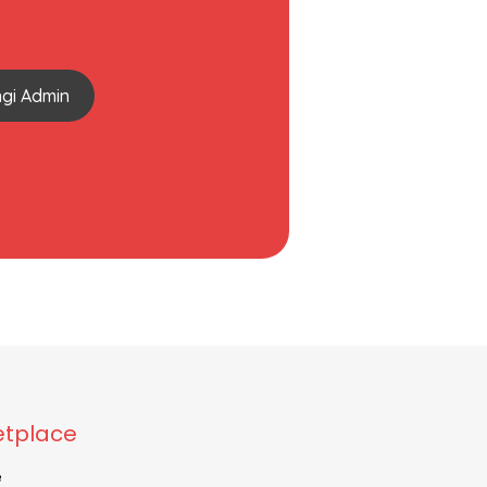
gi Admin
tplace
e