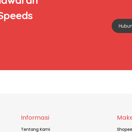
 Speeds
Hubun
Informasi
Make
Tentang Kami
Shope