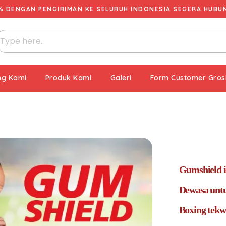
% DENGAN PENGIRIMAN KE SELURUH INDONESIA SEGERA HUBUNG
ng Kami
Produk Kami
Galeri
Form Customer Gros
Gumshield is
Dewasa untu
Boxing tekw