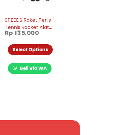
SPEEDS Raket Tenis
Tennis Racket Alat
Rp
135.000
Olahraga Tenis
Lapangan Tennis
Trainer Dewasa Tool
Select Options
Exercise Tennis Dewasa
032-11
Beli Via WA