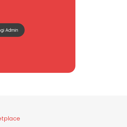
gi Admin
tplace