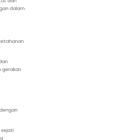
tut dan
ngan dalam
 ketahanan
 dan
n gerakan
 dengan
sejati
ng