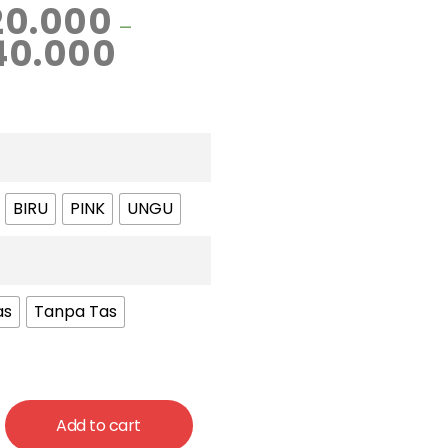
20.000
–
40.000
BIRU
PINK
UNGU
as
Tanpa Tas
Add to cart