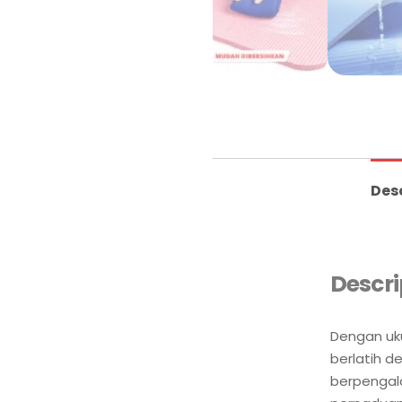
Des
Descri
Dengan uku
berlatih d
berpengal