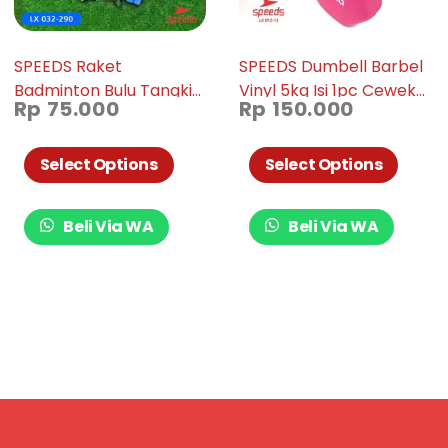
SPEEDS Raket
SPEEDS Dumbell Barbel
Badminton Bulu Tangkis
Vinyl 5kg Isi 1pc Cewek
Rp
75.000
Rp
150.000
Paket Lengkap 1 Set
Gym Neoprene Dumbel
2pcs Alat Olahraga
Mini 012-13
Berkualitas Original LX
Select Options
Select Options
032-290
Beli Via WA
Beli Via WA