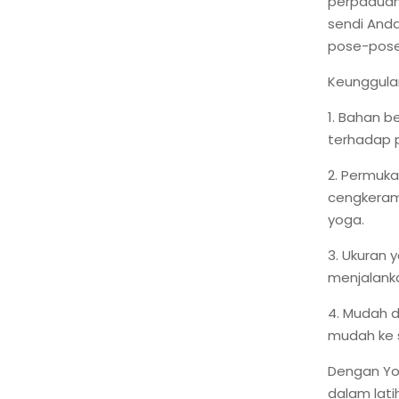
perpaduan
sendi Anda
pose-pose
Keunggula
1. Bahan b
terhadap 
2. Permuka
cengkeram
yoga.
3. Ukuran 
menjalanka
4. Mudah 
mudah ke 
Dengan Yo
dalam lati