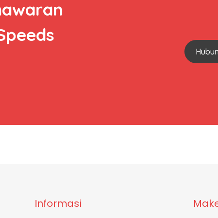
nawaran
 Speeds
Hubun
Informasi
Make