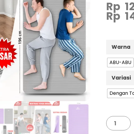
Rp
1
Rp
1
Warna
ABU-ABU
Variasi
Dengan T