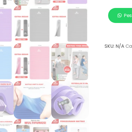
Pes
SKU:
N/A
Ca