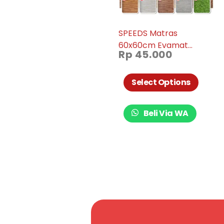
SPEEDS Matras
60x60cm Evamat
Rp
45.000
Matras Puzzle Karpet
Puzzle Matras Alas
Lantai Evamat Matras
Select Options
Bermain Soft 034-12
Beli Via WA