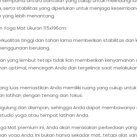
 sempurna antara bantalan yang cukup untuk melindungi lu
, serta stabilitas yang diperlukan untuk menjaga keseimba
 yang lebih menantang.
n Yoga Mat Ukuran 115x196cm:
erkualitas tinggi dan tahan lama memberikan stabilitas dan
penggunaan berulang.
an yang lembut tetapi tidak licin memberikan kenyamanan
an optimal, mencegah Anda dari tergelincir saat melakuka
yang luas memastikan Anda memiliki ruang yang cukup untuk
n latihan dengan tenang dan fokus.
digulung dan disimpan, sehingga Anda dapat membawanya
studio yoga atau tempat latihan Anda.
ga Mat premium ini, Anda akan merasakan perbedaan yang 
han yoga Anda. Ini bukan hanya sekadar mat, tetapi alat ya