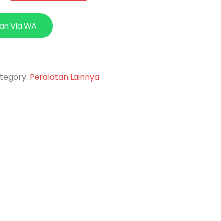
an Via WA
tegory:
Peralatan Lainnya