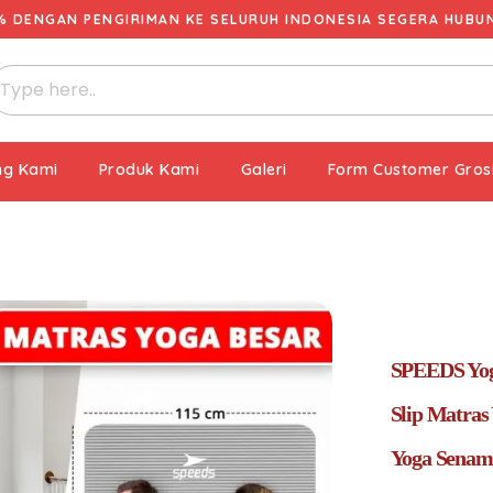
% DENGAN PENGIRIMAN KE SELURUH INDONESIA SEGERA HUBUNG
ng Kami
Produk Kami
Galeri
Form Customer Gros
SPEEDS Yog
Slip Matras
Yoga Senam