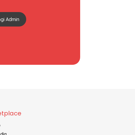
gi Admin
tplace
e
dia