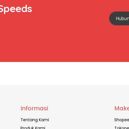
 Speeds
Hubun
Informasi
Make
Tentang Kami
Shope
Produk Kami
Tokope