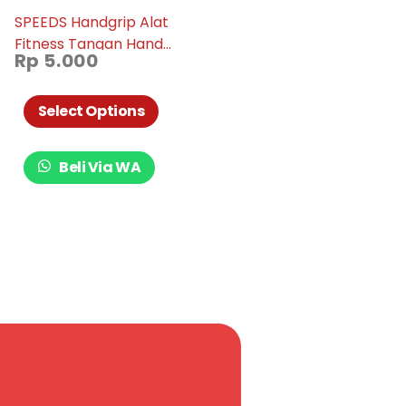
SPEEDS Handgrip Alat
Fitness Tangan Hand
Rp
5.000
Grip Alat Olahraga Otot
Tangan Promo Murah
011-07
Select Options
Beli Via WA