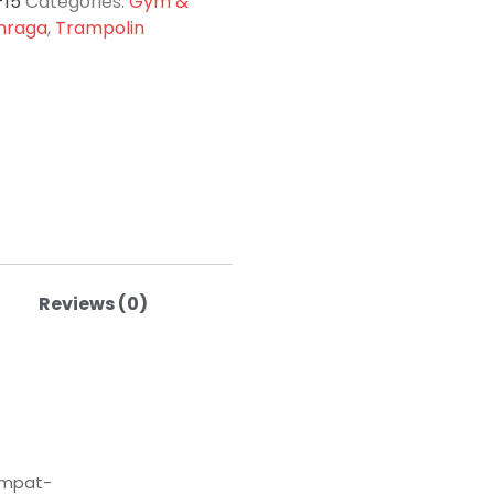
-15
Categories:
Gym &
hraga
,
Trampolin
Reviews (0)
ompat-