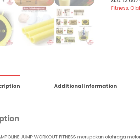
SKU:
LX 067
Fitness
,
Ola
cription
Additional information
ption
AMPOLINE JUMP WORKOUT FITNESS merupakan olahraga mel