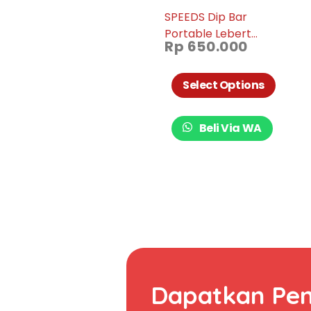
SPEEDS Dip Bar
Portable Lebert
Rp
650.000
Equalizer Push Up Bar
Training Station Alat
Fitness Olahraga 042-31
Select Options
Beli Via WA
Dapatkan Pe