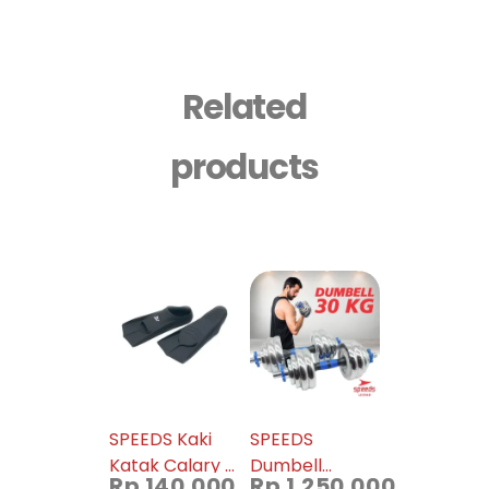
Related
products
SPEEDS Kaki
SPEEDS
Katak Calary /
Dumbell
Rp
140.000
Rp
1.250.000