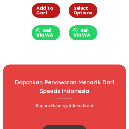
Barang bagus,
Model
Karet, Tahan
Mangkok 005-
Add To
Select
Cart
Options
lama. 032-40
01
Beli
Beli
Via WA
Via WA
Dapatkan Penawaran Menarik Dari
Speeds Indonesia
Segera Hubungi Admin Kami