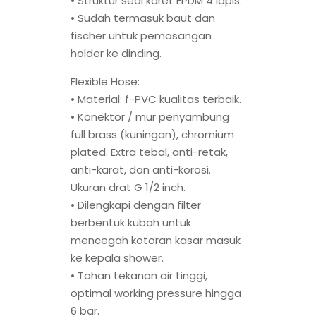
• Struktur seal karet EPDM 4 lapis.
• Sudah termasuk baut dan
fischer untuk pemasangan
holder ke dinding.
Flexible Hose:
• Material: f-PVC kualitas terbaik.
• Konektor / mur penyambung
full brass (kuningan), chromium
plated. Extra tebal, anti-retak,
anti-karat, dan anti-korosi.
Ukuran drat G 1/2 inch.
• Dilengkapi dengan filter
berbentuk kubah untuk
mencegah kotoran kasar masuk
ke kepala shower.
• Tahan tekanan air tinggi,
optimal working pressure hingga
6 bar.