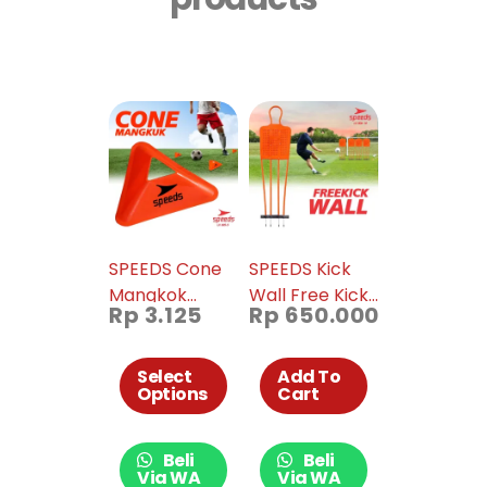
SPEEDS Cone
SPEEDS Kick
Mangkok
Wall Free Kick
Rp
3.125
Rp
650.000
Futsal Model
Defensive Alat
Segitiga 005-
Latihan
05
Sepakbola
Select
Add To
Options
Cart
Original Import
Pop Up Free
Kick 006-10
Beli
Beli
Via WA
Via WA