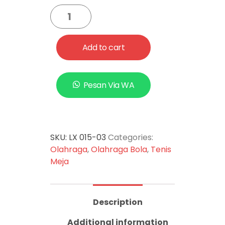
pemain yang juga berfungsi
sebagai garis tengah dalam
suatu lapangan jika tdk di
pakai, tinggal lepas & net akan
Add to cart
menggulung sendiri.
Pesan Via WA
SKU:
LX 015-03
Categories:
Olahraga
,
Olahraga Bola
,
Tenis
Meja
Description
Additional information