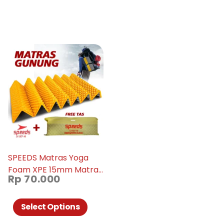
SPEEDS Matras Yoga
Foam XPE 15mm Matras
Rp
70.000
Lipat Foam Hiking
Matras Double Side
027-18
Select Options