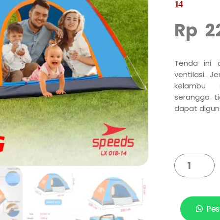
14
Rp
2
Tenda ini d
ventilasi. J
kelambu 
serangga ti
dapat digun
Pes