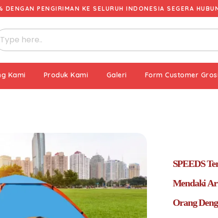
% DENGAN PENGIRIMAN KE SELURUH INDONESIA SEGERA HUBUNG
ng Kami
Produk Kami
Galeri
Form Customer Gros
SPEEDS Te
Mendaki Ar
Orang Denga