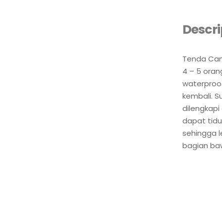
Descri
Tenda Cam
4 – 5 oran
waterproof
kembali. S
dilengkap
dapat tidu
sehingga l
bagian ba