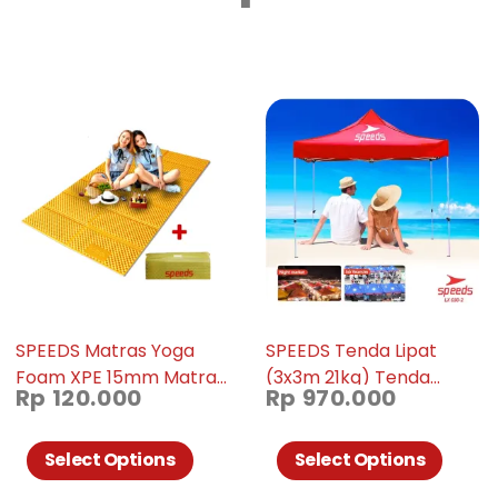
SPEEDS Matras Yoga
SPEEDS Tenda Lipat
Foam XPE 15mm Matras
(3x3m 21kg) Tenda
Rp
120.000
Rp
970.000
Lipat Foam Alas Duduk
Bazar Pameran Tenda
Lantai Matras Double
Jualan Otomatis 030-2
Side 027-19
Select Options
Select Options