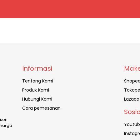
Informasi
Make
Tentang Kami
Shope
Produk Kami
Tokope
Hubungi Kami
Lazada
Cara pemesanan
Sosi
usen
Youtu
 harga
Instag