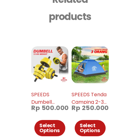
products
SPEEDS
SPEEDS Tenda
Dumbell
Camping 2-3
Rp
500.000
Rp
250.000
Barbel Set Max
Orang
15kg Dumbel
Otomatis
Dumble Alat
Dengan Alas
Select
Select
Options
Options
Fitness 2 Pcs
Anti Air 018-11
014-01