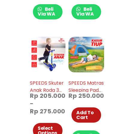
Beli
Beli
Via WA
Via WA
SPEEDS Skuter
SPEEDS Matras
Anak Roda 3
Sleeping Pad
Rp
205.000
Rp
250.000
Kickboard
Portable
–
Scooter Anak
Outdoor
Rp
275.000
Otoped
Waterproof
Add To
Cart
Sekuter Anak
018-37
Mainan Anak
Select
Options
Lampu dan