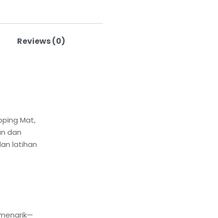
Reviews (0)
ping Mat,
an dan
an latihan
 menarik—