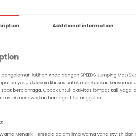
cription
Additional information
ption
n pengalaman latihan Anda dengan SPEEDS Jumping Mat/Skip
mpatan yang didesain khusus untuk memberikan kenyaman
aat berolahraga. Cocok untuk aktivitas lompat tali, yoga, d
atras ini menawarkan berbagai fitur unggulan.
a:
n Warna Menarik: Tersedia dalam lima warna yang stylish dan