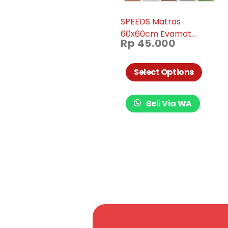
SPEEDS Matras
60x60cm Evamat
Rp
45.000
Matras Puzzle Karpet
Puzzle Matras Alas
Lantai Evamat Matras
Select Options
Bermain Soft 034-12
Beli Via WA