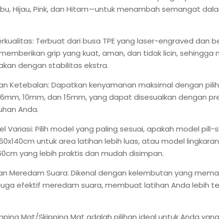
abu, Hijau, Pink, dan Hitam—untuk menambah semangat dal
rkualitas: Terbuat dari busa TPE yang laser-engraved dan be
 memberikan grip yang kuat, aman, dan tidak licin, sehingg
akan dengan stabilitas ekstra.
ihan Ketebalan: Dapatkan kenyamanan maksimal dengan pili
 6mm, 10mm, dan 15mm, yang dapat disesuaikan dengan pre
uhan Anda.
l Variasi: Pilih model yang paling sesuai, apakah model pill
60x140cm untuk area latihan lebih luas, atau model lingkar
0cm yang lebih praktis dan mudah disimpan.
an Meredam Suara: Dikenal dengan kelembutan yang mema
 juga efektif meredam suara, membuat latihan Anda lebih 
ping Mat/Skipping Mat adalah pilihan ideal untuk Anda yang