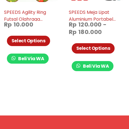
SPEEDS Agility Ring
SPEEDS Meja Lipat
Futsal Olahraga
Aluminium Portabel
Rp
10.000
Rp
120.000
–
Sepakbola 40cm Alat
Indoor Outdoor
Rp
180.000
Latihan Kteangkasan
Camping Folding Table
Gerakan Kaki LX 005-7
Kokoh 031-56, 031-57
Select Options
dan 031-58
Select Options
Beli Via WA
Beli Via WA