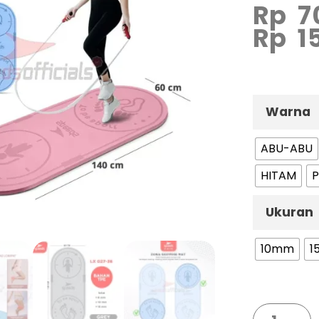
Rp
7
Rp
1
Warna
ABU-ABU
HITAM
P
Ukuran
10mm
1