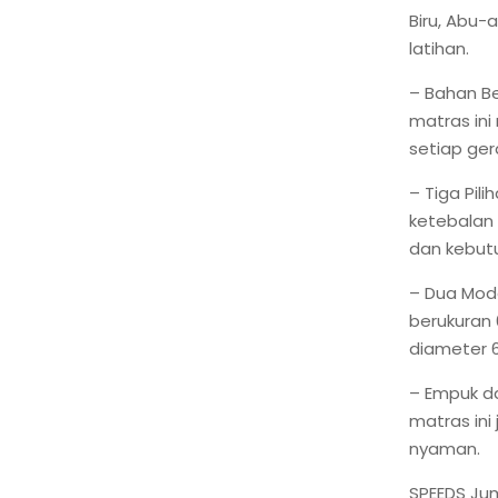
Biru, Abu-
latihan.
– Bahan Be
matras ini
setiap ger
– Tiga Pil
ketebalan
dan kebut
– Dua Mode
berukuran 
diameter 6
– Empuk d
matras ini
nyaman.
SPEEDS Jum