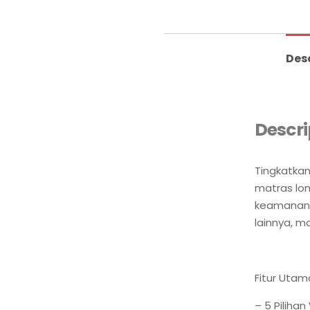
Des
Descri
Tingkatka
matras lo
keamanan s
lainnya, m
Fitur Utam
– 5 Piliha