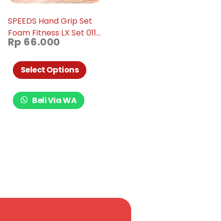
SPEEDS Hand Grip Set
Foam Fitness LX Set 011-
Rp
66.000
6
Select Options
Beli Via WA