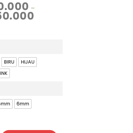
0.000
–
50.000
BIRU
HIJAU
INK
5mm
6mm