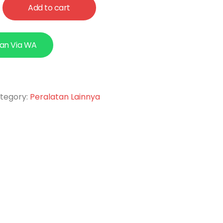
Add to cart
an Via WA
tegory:
Peralatan Lainnya