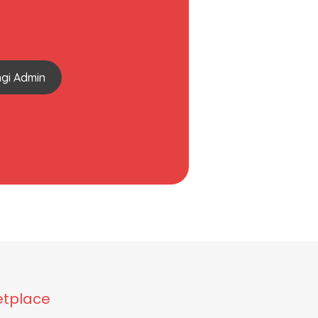
gi Admin
tplace