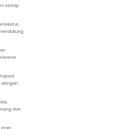
am setiap
rtekstur,
a mendukung
han
ferensi
-shaped
an dengan
dai,
tenang dan
 ingin