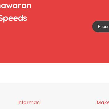
nawaran
 Speeds
Hubun
Informasi
Make