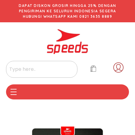
DAPAT DISKON GROSIR HINGGA 25% DENGAN
PENGIRIMAN KE SELURUH INDONESIA SEGERA
HUBUNGI WHATSAPP KAMI 0821 3635 8889