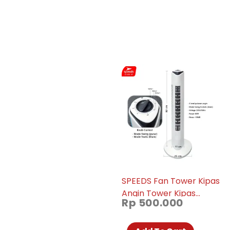
SPEEDS Fan Tower Kipas
Angin Tower Kipas
Rp
500.000
Blower Kipas Menara
Elektrik Pendingin