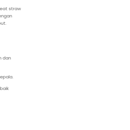
eat straw
Dengan
ut.
n dan
epala.
baik