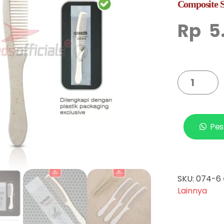
Composite S
Rp
5
Pes
SKU:
074-6
Lainnya