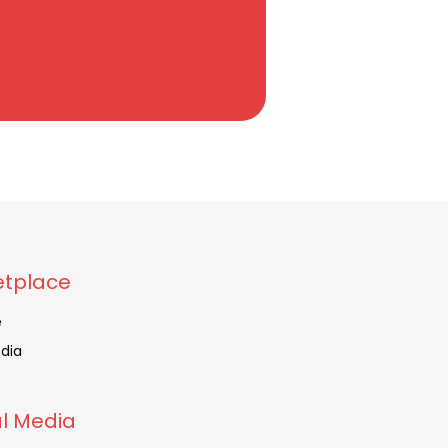
tplace
e
dia
al Media