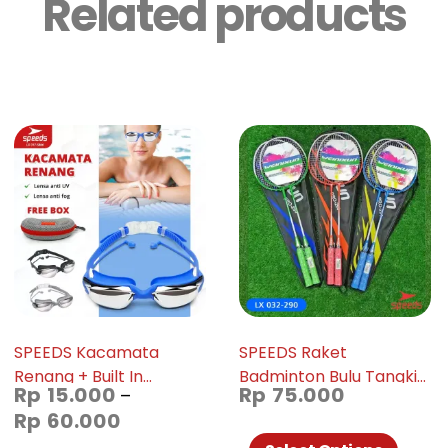
Related products
SPEEDS Kacamata
SPEEDS Raket
Renang + Built In
Badminton Bulu Tangkis
Rp
15.000
Rp
75.000
–
Earplug Anti UV Silicon
Paket Lengkap 1 Set
Rp
60.000
Elastis Swimming Glass
2pcs Alat Olahraga