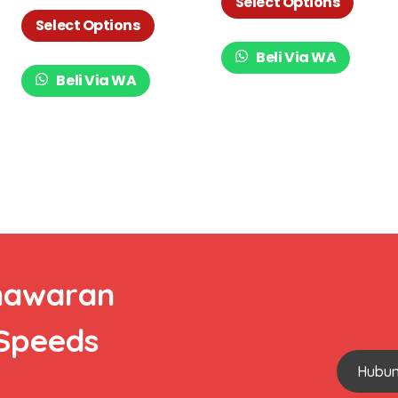
Lensa Mirror LX 017-
Berkualitas Original LX
Select Options
S866
032-290
Select Options
Beli Via WA
Beli Via WA
nawaran
 Speeds
Hubun