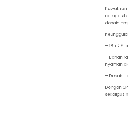
Rawat ramb
composite
desain erg
Keunggula
– 18 x 2.5
– Bahan ra
nyaman di
– Desain e
Dengan SPE
sekaligus