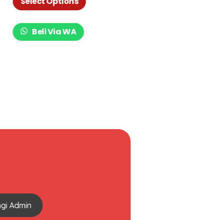
Select Options
Beli Via WA
gi Admin