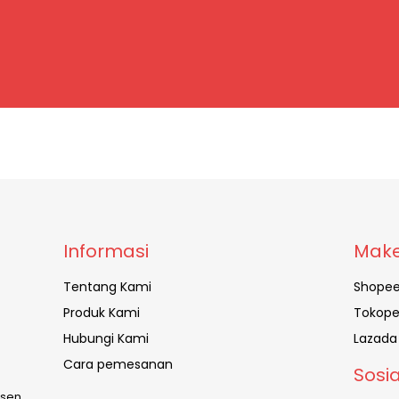
Informasi
Make
Tentang Kami
Shope
Produk Kami
Tokope
Hubungi Kami
Lazada
Cara pemesanan
Sosi
usen