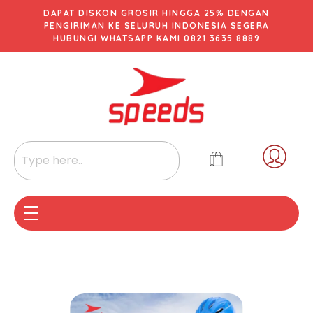
DAPAT DISKON GROSIR HINGGA 25% DENGAN
PENGIRIMAN KE SELURUH INDONESIA SEGERA
HUBUNGI WHATSAPP KAMI 0821 3635 8889