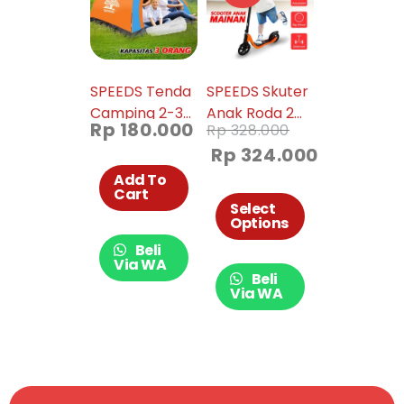
SPEEDS Tenda
SPEEDS Skuter
Camping 2-3
Anak Roda 2
Rp
180.000
Rp
328.000
Orang Army
Kickboard
Rp
324.000
Dome Loreng
Scooter Anak
Camo 018-13
Otoped
Add To
Cart
Sekuter Anak
Select
Mainan Anak
Options
Lampu dan
Beli
Musik Roda LED
Via WA
Beli
ST03
Via WA