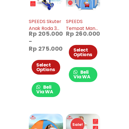
SPEEDS Skuter
SPEEDS
Anak Roda 3
Tempat Mandi
Rp
205.000
Rp
260.000
Kickboard
Bola Anak
–
Scooter Anak
Playpen
Rp
275.000
Otoped
LX067-6
Select
Options
Sekuter Anak
Mainan Anak
Select
Options
Lampu dan
Beli
Musik Roda LED
Via WA
ST05 ST06
Beli
Via WA
Sale!