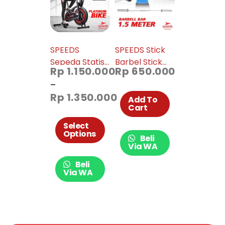
SPEEDS
SPEEDS Stick
Sepeda Statis
Barbel Stick
Rp
1.150.000
Rp
650.000
Platinum Bike
Dumbell Bar
–
Alat Fitness
Straight
Rp
1.350.000
Spinning Bike
Olympic
Add To
Cart
Sepeda Fitness
150cm 014-46
Untuk Di
Select
Options
Rumah 042-19
Beli
Via WA
Beli
Via WA