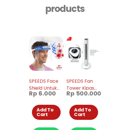
products
SPEEDS Face
SPEEDS Fan
Shield Untuk
Tower Kipas
Rp
6.000
Rp
500.000
Wajah / Muka
Angin Tower
Face Shield
Kipas Blower
Pelindung
Kipas Menara
Add To
Add To
Cart
Cart
Muka Anti Virus
Elektrik
APD Corona
Pendingin
Ruangan