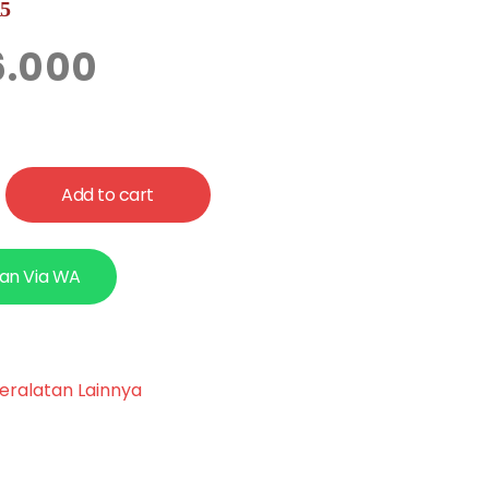
15
6.000
Add to cart
an Via WA
eralatan Lainnya