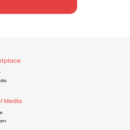
tplace
e
dia
al Media
be
ram