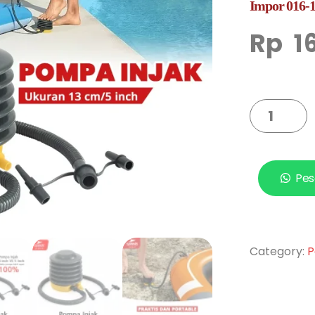
Impor 016-
Rp
1
Pes
Category:
P