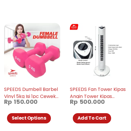
SPEEDS Dumbell Barbel
SPEEDS Fan Tower Kipas
Vinyl 5kg Isi 1pc Cewek
Angin Tower Kipas
Rp
150.000
Rp
500.000
Gym Neoprene Dumbel
Blower Kipas Menara
Mini 012-13
Elektrik Pendingin
Ruangan Praktis 202-47
Select Options
Add To Cart