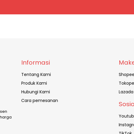
Informasi
Make
Tentang Kami
Shope
Produk Kami
Tokope
Hubungi Kami
Lazada
Cara pemesanan
Sosi
usen
Youtu
 harga
Instag
TikTok