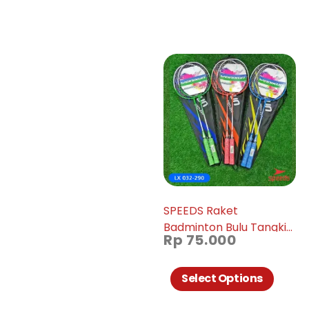
SPEEDS Raket
Badminton Bulu Tangkis
Rp
75.000
Paket Lengkap 1 Set
2pcs Alat Olahraga
Berkualitas Original LX
Select Options
032-290