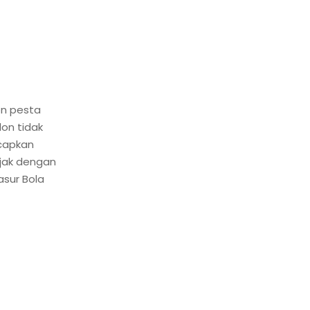
on pesta
on tidak
ncapkan
jak dengan
asur Bola