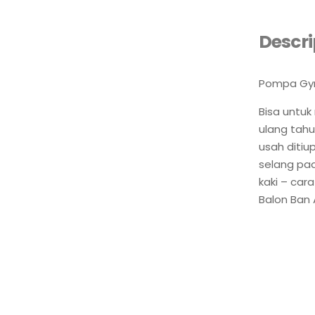
Descri
Pompa Gym 
Bisa untuk
ulang tahu
usah ditiu
selang pa
kaki – car
Balon Ban 