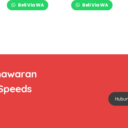
Beli Via WA
Beli Via WA
nawaran
 Speeds
Hubun