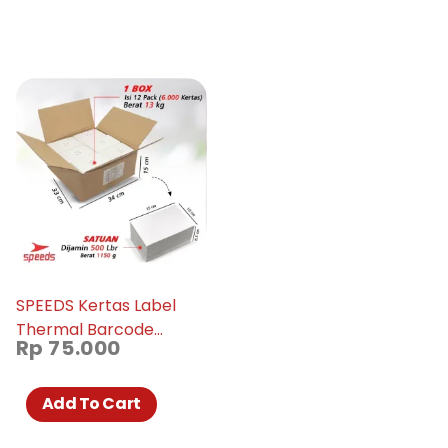
SPEEDS Kertas Label
Thermal Barcode
Rp
75.000
100x150mm Xprinter
Add To Cart